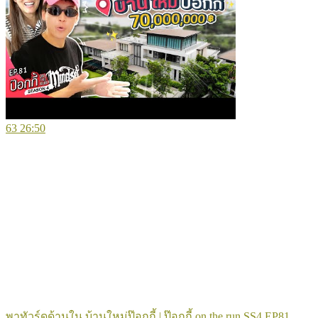
63
26:50
พาทัวร์ดูด้านใน บ้านใหม่ป๊อกกี้ | ป๊อกกี้ on the run SS4 EP81