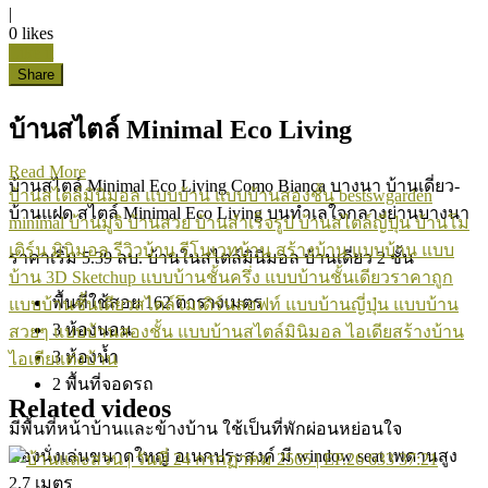
|
0
likes
Like it
Share
บ้านสไตล์ Minimal Eco Living
Read More
บ้านสไตล์ Minimal Eco Living Como Bianca บางนา บ้านเดี่ยว-
บ้านสไตล์มินิมอล
แบบบ้าน
แบบบ้านสองชั้น
bestswgarden
บ้านแฝด สไตล์ Minimal Eco Living บนทำเลใจกลางย่านบางนา
minimal
บ้านมูจิ
บ้านสวย
บ้านสำเร็จรูป
บ้านสไตล์ญี่ปุ่น
บ้านโม
เดิร์น
มินิมอล
รีวิวบ้าน
รีโนเวทบ้าน
สร้างบ้าน
แบบบ้าน
แบบ
ราคาเริ่ม 5.39 ลบ. บ้านในสไตล์มินิมอล บ้านเดี่ยว 2 ชั้น
บ้าน 3D Sketchup
แบบบ้านชั้นครึ่ง
แบบบ้านชั้นเดียวราคาถูก
พื้นที่ใช้สอย 162 ตารางเมตร
แบบบ้านชั้นเดียวสไตล์โมเดิร์นลอฟท์
แบบบ้านญี่ปุ่น
แบบบ้าน
3 ห้องนอน
สวยๆ
แบบบ้านสองชั้น
แบบบ้านสไตล์มินิมอล
ไอเดียสร้างบ้าน
3 ห้องน้ำ
ไอเดียแต่งบ้าน
2 พื้นที่จอดรถ
Related videos
มีพื้นที่หน้าบ้านและข้างบ้าน ใช้เป็นที่พักผ่อนหย่อนใจ
ห้องนั่งเล่นขนาดใหญ่ อเนกประสงค์ มี window seat เพดานสูง
633
37:21
2.7 เมตร