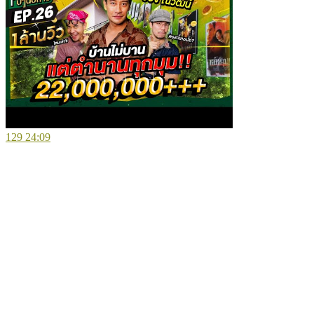
129
24:09