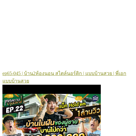
ep65-045 | บ้าน2ห้องนอน สไตล์นอร์ดิก | แบบบ้านสวย | พี่เอก
แบบบ้านสวย