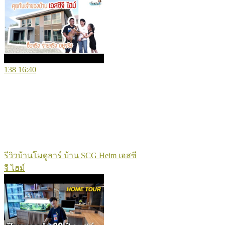
138
16:40
รีวิวบ้านโมดูลาร์ บ้าน SCG Heim เอสซี
จี ไฮม์