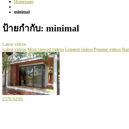
Homepage
minimal
ป้ายกำกับ:
minimal
Latest videos
Latest videos
Most viewed videos
Longest videos
Popular videos
Ran
2370
02:01