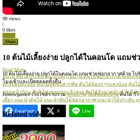
98
views
|
0
likes
Like it
Share
10 ต้นไม้เลี้ยงง่าย ปลูกได้ในคอนโด แถม
Read More
10 ต้นไม้เลี้ยงง่าย ปลูกได้ในคอนโด แถมช่วยฟอกอากาศด้วย ไปช้อ
ต้นไม้
ต้นไม้ประดับ
ต้นไม้ปลูกในบ้าน
ต้นไม้ฟอกอากาศ
bestswga
โมงเช้าและเปิดตลอดทั้งคืน
ดักจับฝุ่นละออง
ต้นไม้ดูดซับสารพิษ
ต้นไม้ต้องการแสงน้อย
ต้นไม
ปลูกหน้าบ้าน
ต้นไม้มงคลปลูกแล้วรวย
ต้นไม้รักษาภูมิแพ้
ต้นไม้เ
Bestswgarden เว็บไซต์รวบรวม
แบบบ้าน
ไอเดียแต่งบ้าน
ต้นไม้ รี
เที่ยว
แนะนำต้นไม้
แนะนำต้นไม้ฟอกอากาศ
แนะนำไม้ประดับ
แ
Facebook
X
Line
Related videos