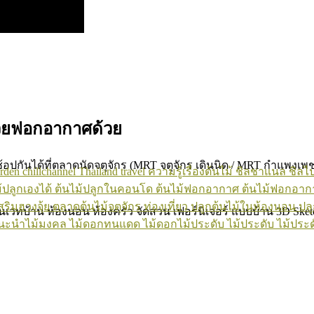
ช่วยฟอกอากาศด้วย
ปกันได้ที่ตลาดนัดจตุจักร (MRT จตุจักร เดินนิด / MRT กำแพงเพชร
rden
chillchannel
Thailand
travel
ความรู้เรื่องต้นไม้
ชิลชาแนล
ชิลไ
้ปลูกเองได้
ต้นไม้ปลูกในคอนโด
ต้นไม้ฟอกอากาศ
ต้นไม้ฟอกอาก
สริมฮวงจุ้ย
ตลาดต้นไม้จตุจักร
ท่องเที่ยว
ปลูกต้นไม้ในห้องนอน
ปลู
โนเวทบ้าน ห้องนอน ห้องครัว จัดสวน เฟอร์นิเจอร์ แบบบ้าน 3D Ske
นะนำไม้มงคล
ไม้ดอกทนแดด
ไม้ดอกไม้ประดับ
ไม้ประดับ
ไม้ประ