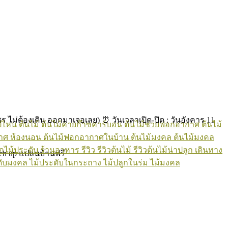
 ไม่ต้องเดิน ออกมาเจอเลย) ⏰ วันเวลาเปิด-ปิด : วันอังคาร 11
ปไหน
ต้นไม้
ต้นไม้คายก๊าซคาร์บอน
ต้นไม้ช่วยฟอกอากาศ
ต้นไม้
าศ ห้องนอน
ต้นไม้ฟอกอากาศในบ้าน
ต้นไม้มงคล
ต้นไม้มงคล
กไม้ประดับ
ร้านอาหาร
รีวิว
รีวิวต้นไม้
รีวิวต้นไม้น่าปลูก
เดินทาง
tch up แปลนบ้านฟรี
ดับมงคล
ไม้ประดับในกระถาง
ไม้ปลูกในร่ม
ไม้มงคล