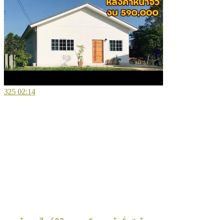
325
02:14