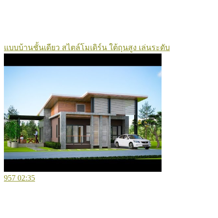
แบบบ้านชั้นเดียว สไตล์โมเดิร์น ใต้ถุนสูง เล่นระดับ
957
02:35