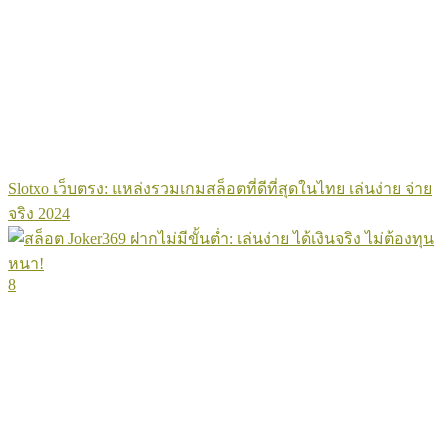
Slotxo เว็บตรง: แหล่งรวมเกมสล็อตที่ดีที่สุดในไทย เล่นง่าย จ่าย
จริง 2024
8