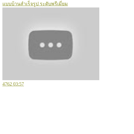
แบบบ้านสำเร็จรูป ระดับพรีเมี่ยม
4762
03:57