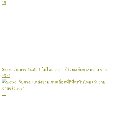
15
Slotxo เว็บตรง อันดับ 1 ในไทย 2024: รีวิวละเอียด เล่นง่าย จ่าย
จริง!
11