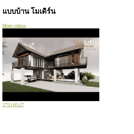
แบบบ้าน โมเดิร์น
More videos
2753
05:27