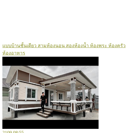
แบบบ้านชั้นเดียว สามห้องนอน สองห้องน้ำ ห้องพระ ห้องครัว
ห้องอาหาร
2109
08:55