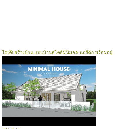
ไอเดียสร้างบ้าน แบบบ้านสไตล์มินิมอล-นอร์ดิก พร้อมอยู่