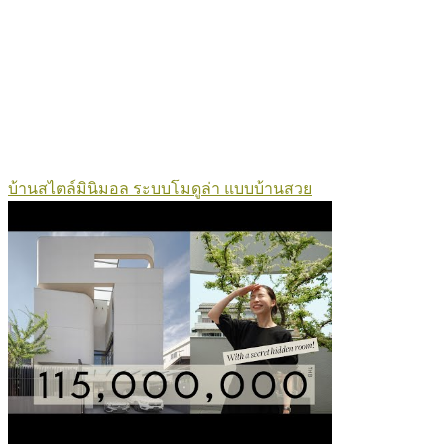
บ้านสไตล์มินิมอล ระบบโมดูล่า แบบบ้านสวย