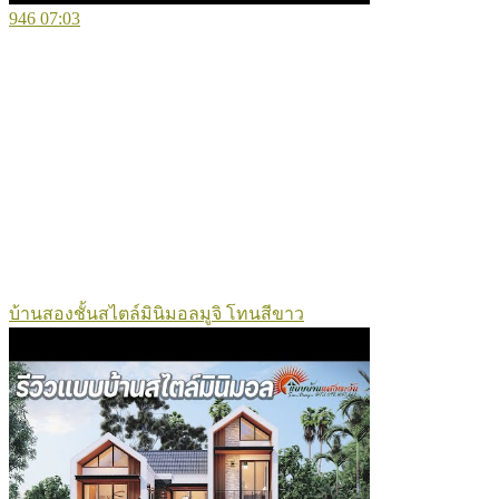
946
07:03
บ้านสองชั้นสไตล์มินิมอลมูจิ โทนสีขาว