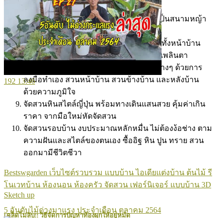
ของครอบครัว
จัดสนามหญ้าหน้าบ้านตามใจชอบ กลายเป็นสนามหญ้า
แสนสวย ด้วยงบประมาณไม่บานปลาย
จัดสวนหย่อมรอบบ้าน สไตล์ตนเอง จัดเต็มทั้งหน้าบ้าน
ข้างบ้าน หลังบ้าน ด้วยความสวยงาม และเพลินตา
จัดสนามหญ้ารอบบ้านด้วยงบประมาณกลางๆ ด้วยการ
ลงมือทำเอง สวนหน้าบ้าน สวนข้างบ้าน และหลังบ้าน
192
13:46
ด้วยความภูมิใจ
จัดสวนหินสไตล์ญี่ปุ่น พร้อมทางเดินแสนสวย คุ้มค่าเกิน
ราคา จากมือใหม่หัดจัดสวน
จัดสวนรอบบ้าน งบประมาณหลักหมื่น ไม่ต้องง้อช่าง ตาม
ความฝันและสไตล์ของตนเอง ซื้ออิฐ หิน ปูน ทราย สวน
ออกมามีชีวิตชีวา
Bestswgarden เว็บไซต์รวบรวม แบบบ้าน ไอเดียแต่งบ้าน ต้นไม้ รี
โนเวทบ้าน ห้องนอน ห้องครัว จัดสวน เฟอร์นิเจอร์ แบบบ้าน 3D
Sketch up
5 อันดับไม้ด่างมาแรง ประจำเดือน ตุลาคม 2564
เคล็ดไม่ลับ!! วิธีจัดการปัญหาท้องผูกให้อยู่หมัด