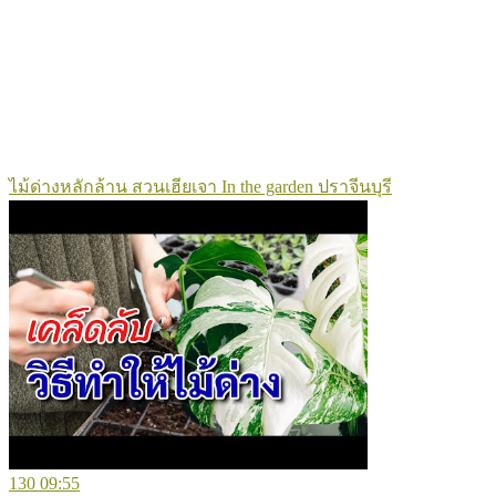
ไม้ด่างหลักล้าน สวนเฮียเจา In the garden ปราจีนบุรี
130
09:55