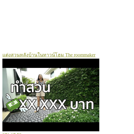
แต่งสวนหลังบ้านในทาวน์โฮม The roommaker