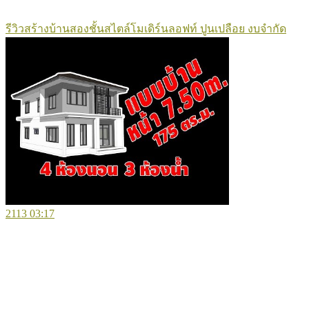
รีวิวสร้างบ้านสองชั้นสไตล์โมเดิร์นลอฟท์ ปูนเปลือย งบจำกัด
2113
03:17