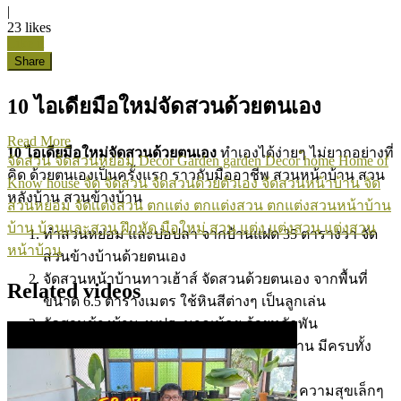
|
23
likes
Like it
Share
10 ไอเดียมือใหม่จัดสวนด้วยตนเอง
Read More
10 ไอเดียมือใหม่จัดสวนด้วยตนเอง
ทำเองได้ง่ายๆ ไม่ยากอย่างที่
จัดสวน
จัดสวนหย่อม
Decor
Garden
garden Decor
้home
Home of
คิด ด้วยตนเองเป็นครั้งแรก ราวกับมืออาชีพ สวนหน้าบ้าน สวน
Know
house
จัด
จัดสวน
จัดสวนด้วยตัวเอง
จัดสวนหน้าบ้าน
จัด
หลังบ้าน สวนข้างบ้าน
สวนหย่อม
จัดเเต่งสวน
ตกแต่ง
ตกแต่งสวน
ตกแต่งสวนหน้าบ้าน
บ้าน
บ้านและสวน
ฝึกหัด
มือใหม่
สวน
แต่ง
แต่งสวน
แต่งสวน
ทำสวนหย่อม และบ่อปลา จากบ้านแฝด 35 ตารางวา จัด
หน้าบ้าน
สวนข้างบ้านด้วยตนเอง
จัดสวนหน้าบ้านทาวเฮ้าส์ จัดสวนด้วยตนเอง จากพื้นที่
Related videos
ขนาด 6.5 ตารางเมตร ใช้หินสีต่างๆ เป็นลูกเล่น
จัดสวนข้างบ้าน งบประมาณน้อย ด้วยหลักพัน
จัดสวนข้างบ้าน หลังมุมทาวเฮาส์ของตัวบ้าน มีครบทั้ง
ทางเดิน สวนหิน พืชผักสวนครัว
จัดสวนหิน และทำบ่อปลาคราฟท์ข้างบ้าน ความสุขเล็กๆ