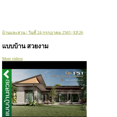
บ้านและสวน | วันที่ 24 กรกฏาคม 2565 | EP.26
แบบบ้าน สวยงาม
More videos