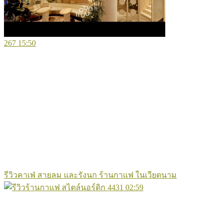
267
15:50
รีวิวคาเฟ่ สายลม และรังนก ร้านกาแฟ ในเวียดนาม
4431
02:59