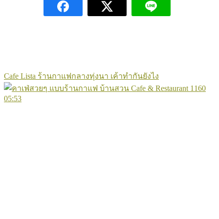
Cafe Lista ร้านกาแฟกลางทุ่งนา เค้าทำกันยังไง
1160
05:53