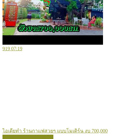
919
07:19
ไอเดียทำ ร้านกาแฟสวยๆ แบบโมเดิร์น งบ 700,000
Show more related videos