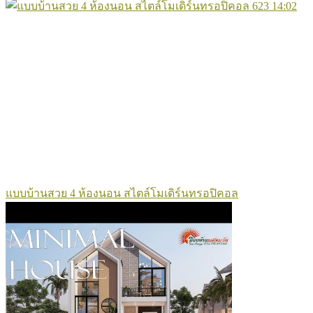
623
14:02
แบบบ้านสวย 4 ห้องนอน สไตล์โมเดิร์นทรอปิคอล