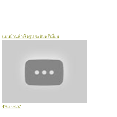
แบบบ้านสำเร็จรูป ระดับพรีเมี่ยม
4762
03:57