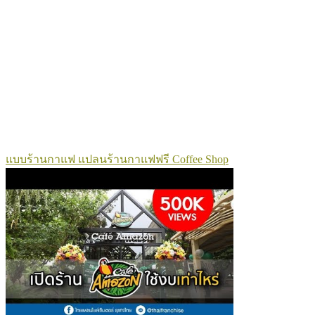
แบบร้านกาแฟ แปลนร้านกาแฟฟรี Coffee Shop