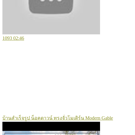
1093
02:46
บ้านสำเร็จรูป น็อคดาวน์ ทรงจั่วโมเดิร์น Modern Gable