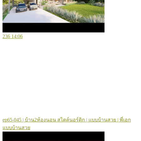
236
14:06
ep65-045 | บ้าน2ห้องนอน สไตล์นอร์ดิก | แบบบ้านสวย | พี่เอก
แบบบ้านสวย