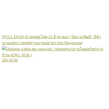
[FULL EP.26] บ้านหนุ่มโสด 22 ล้าน ของ "ป้อง ณวัฒน์" มีตำ
นานแซ่บ! l เคหสถานบานปลาย l One Playground
283
45:56