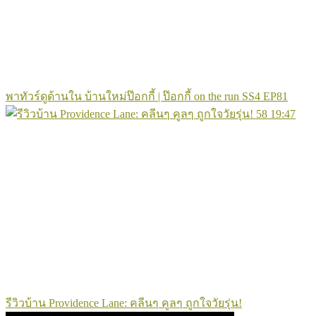
พาทัวร์ดูด้านใน บ้านใหม่ป๊อกกี้ | ป๊อกกี้ on the run SS4 EP81
58
19:47
รีวิวบ้าน Providence Lane: คลีนๆ คูลๆ ถูกใจวัยรุ่น!