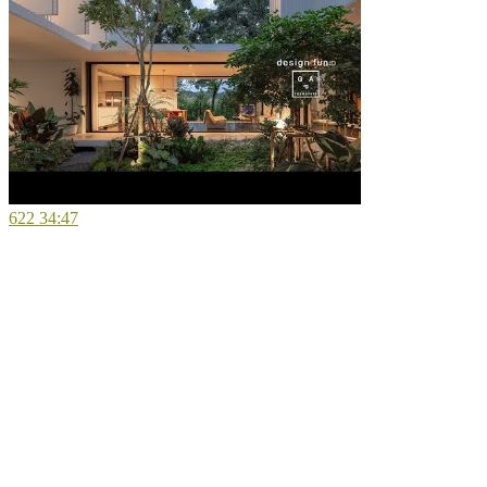
622
34:47