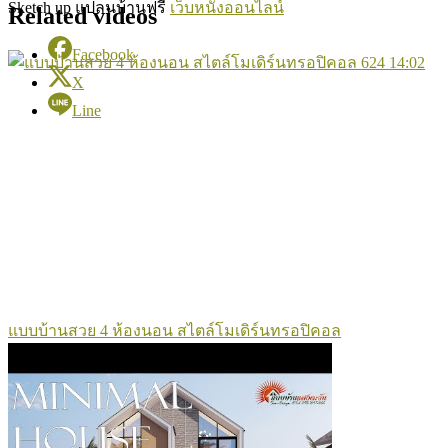
Sketch up แปลนบ้านฟรี
เว็บหนังออนไลน์
Related videos
Facebook
624
14:02
X
Line
แบบบ้านสวย 4 ห้องนอน สไตล์โมเดิร์นทรอปิคอล