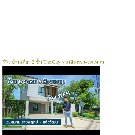
รีวิว บ้านเดี่ยว 2 ชั้น The City รามอินทรา-วงแหวน