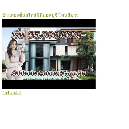
บ้านสองชั้นสไตล์มินิมอลมูจิ โทนสีขาว
464
25:53