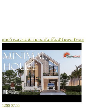
แบบบ้านสวย 4 ห้องนอน สไตล์โมเดิร์นทรอปิคอล
1266
07:55