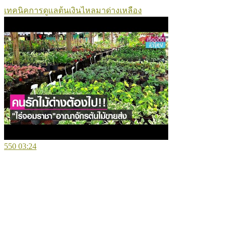
เทคนิคการดูแลต้นเงินไหลมาด่างเหลือง
550
03:24