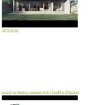
2870
01:01
แบบบ้าน Modern minimal style (โมเดิร์น มินิมอล)