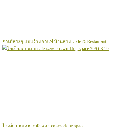
คาเฟ่สวยๆ แบบร้านกาแฟ บ้านสวน Cafe & Restaurant
799
03:19
ไอเดียออกแบบ cafe และ co -working space