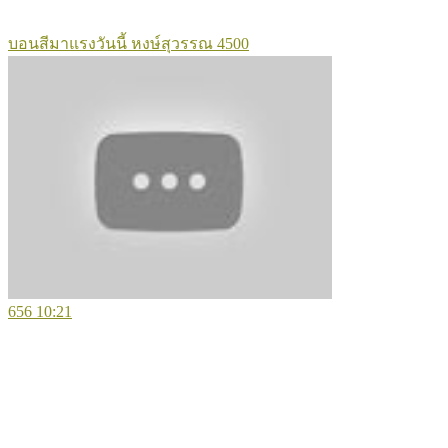
บอนสีมาแรงวันนี้ หงษ์สุวรรณ 4500
656
10:21