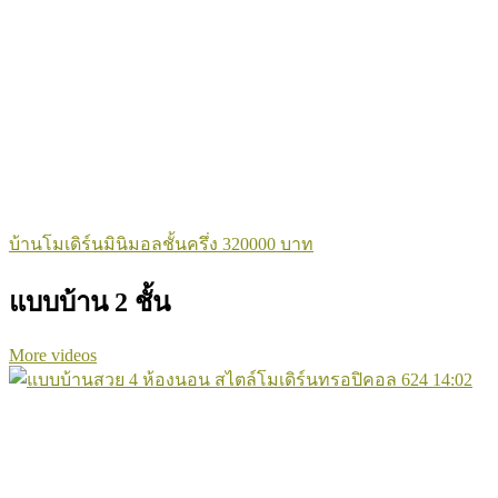
บ้านโมเดิร์นมินิมอลชั้นครึ่ง 320000 บาท
แบบบ้าน 2 ชั้น
More videos
624
14:02