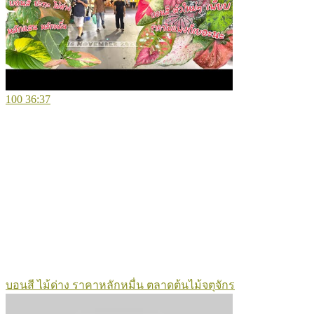
100
36:37
บอนสี ไม้ด่าง ราคาหลักหมื่น ตลาดต้นไม้จตุจักร