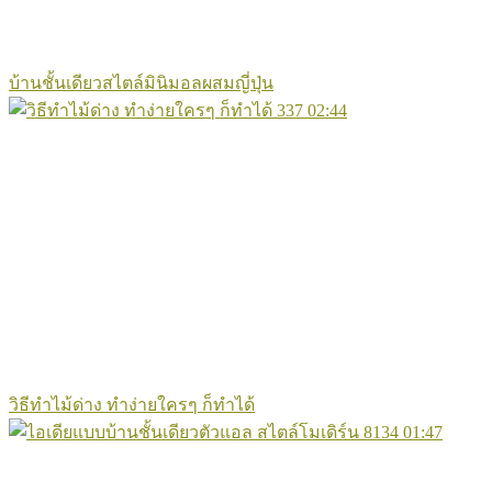
บ้านชั้นเดียวสไตล์มินิมอลผสมญี่ปุ่น
337
02:44
วิธีทำไม้ด่าง ทำง่ายใครๆ ก็ทำได้
8134
01:47