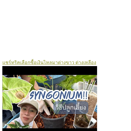
แชร์ทริคเลือกซื้อเงินไหลมาด่างขาว ด่างเหลือง