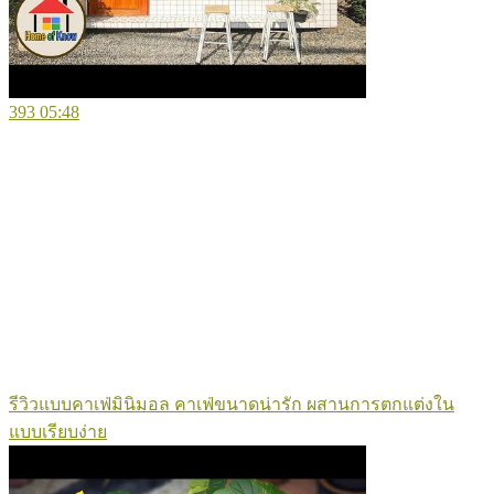
393
05:48
รีวิวแบบคาเฟ่มินิมอล คาเฟ่ขนาดน่ารัก ผสานการตกแต่งใน
แบบเรียบง่าย