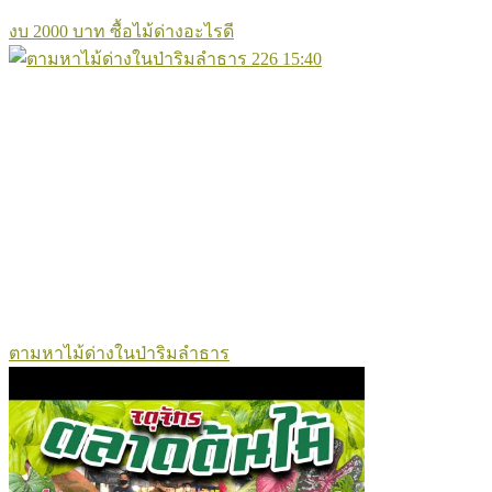
งบ 2000 บาท ซื้อไม้ด่างอะไรดี
226
15:40
ตามหาไม้ด่างในป่าริมลำธาร