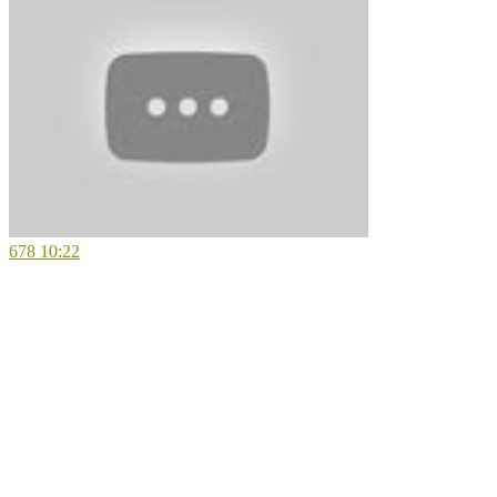
678
10:22