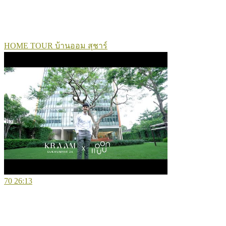
HOME TOUR บ้านออม สุชาร์
70
26:13