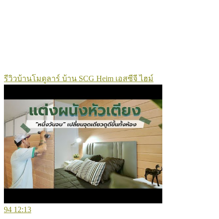
รีวิวบ้านโมดูลาร์ บ้าน SCG Heim เอสซีจี ไฮม์
94
12:13