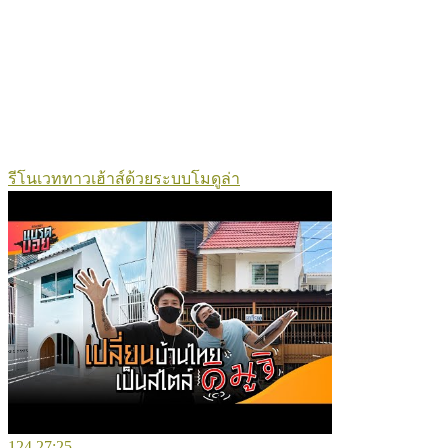
รีโนเวททาวเฮ้าส์ด้วยระบบโมดูล่า
124
27:25