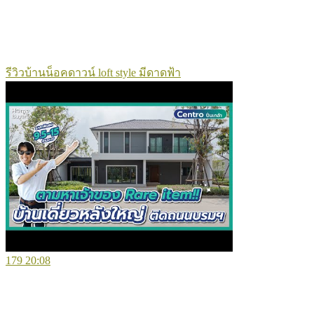
รีวิวบ้านน็อคดาวน์ loft style มีดาดฟ้า
179
20:08