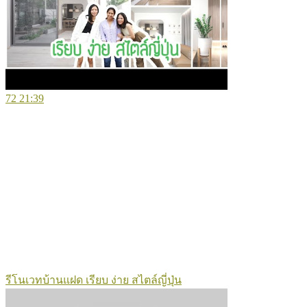
72
21:39
รีโนเวทบ้านแฝด เรียบ ง่าย สไตล์ญี่ปุ่น