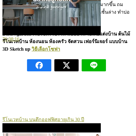
โดยการเจาะผนัง ทำห้องครัวให้สะดวก ทันสมัยมากขึ้น ถม
ทรายในบ้านก่อนการปูพื้น ทำหน้าต่างบานเลื่อนชั้นล่าง ทำบ่อ
ปลา
Bestswgarden เว็บไซต์รวบรวม แบบบ้าน ไอเดียแต่งบ้าน ต้นไม้
76
08:16
รีโนเวทบ้าน ห้องนอน ห้องครัว จัดสวน เฟอร์นิเจอร์ แบบบ้าน
3D Sketch up
วิธีเลือกโซฟา
รีโนเวทบ้าน บนตึกออฟฟิศอายุเกิน 30 ปี