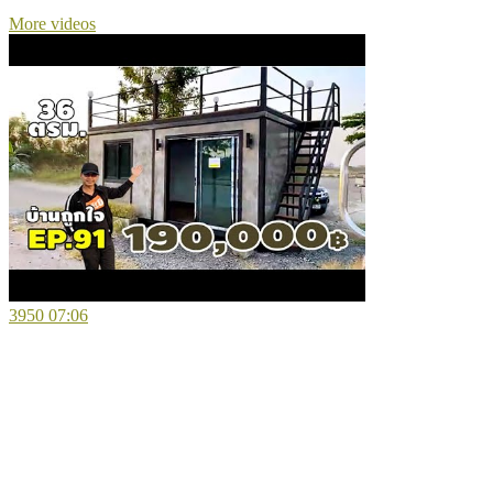
More videos
3950
07:06