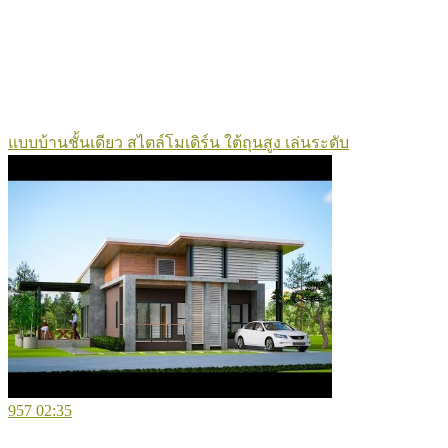
แบบบ้านชั้นเดียว สไตล์โมเดิร์น ใต้ถุนสูง เล่นระดับ
957
02:35