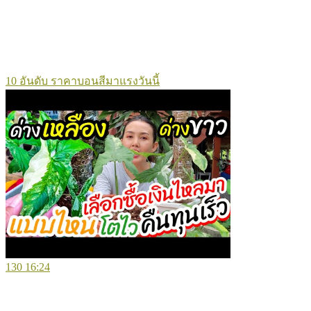
10 อันดับ ราคาบอนสีมาแรงวันนี้
130
16:24