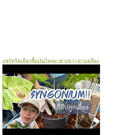
แชร์ทริคเลือกซื้อเงินไหลมาด่างขาว ด่างเหลือง