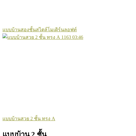
แบบบ้านสองชั้นสไตล์โมเดิร์นลอฟท์
1163
03:46
แบบบ้านสวย 2 ชั้น ทรง A
แบบบ้าน 2 ชั้น