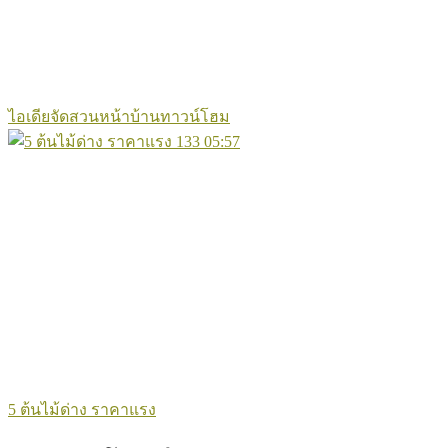
ไอเดียจัดสวนหน้าบ้านทาวน์โฮม
133
05:57
5 ต้นไม้ด่าง ราคาแรง