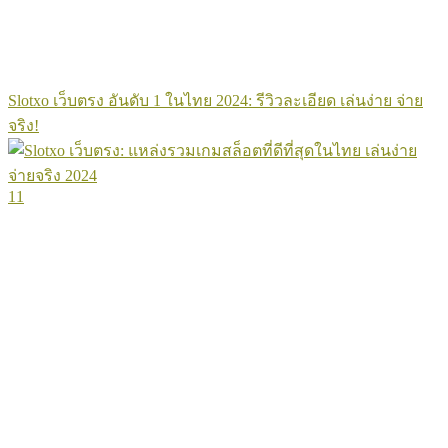
Slotxo เว็บตรง อันดับ 1 ในไทย 2024: รีวิวละเอียด เล่นง่าย จ่าย
จริง!
11