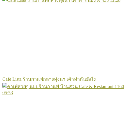
455
12:28
Cafe Lista ร้านกาแฟกลางทุ่งนา เค้าทำกันยังไง
1160
05:53