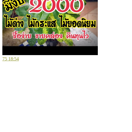
75
18:54