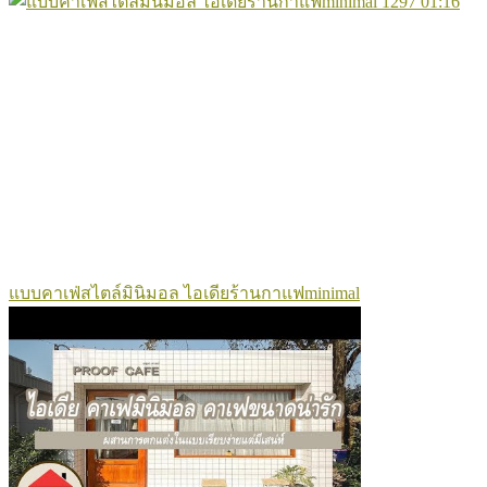
1297
01:16
แบบคาเฟ่สไตล์มินิมอล ไอเดียร้านกาแฟminimal