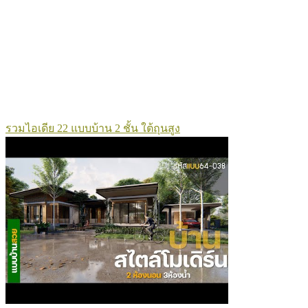
รวมไอเดีย 22 แบบบ้าน 2 ชั้น ใต้ถุนสูง