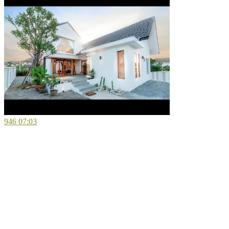
946
07:03