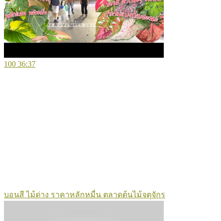
100
36:37
บอนสี ไม้ด่าง ราคาหลักหมื่น ตลาดต้นไม้จตุจักร