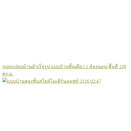
แบบแปลนบ้านสำเร็จรูป แบบบ้านชั้นเดียว 2 ห้องนอน พื้นที่ 120
ตร.ม.
2116
02:47