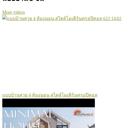
More videos
623
14:02
แบบบ้านสวย 4 ห้องนอน สไตล์โมเดิร์นทรอปิคอล