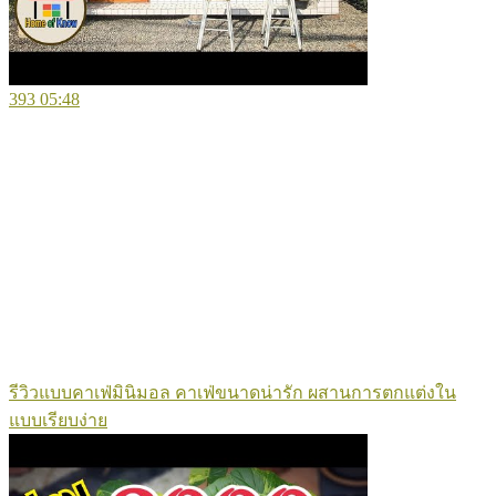
393
05:48
รีวิวแบบคาเฟ่มินิมอล คาเฟ่ขนาดน่ารัก ผสานการตกแต่งใน
แบบเรียบง่าย