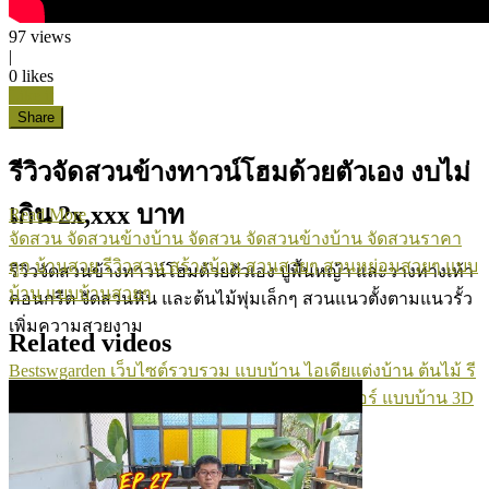
97
views
|
0
likes
Like it
Share
รีวิวจัดสวนข้างทาวน์โฮมด้วยตัวเอง งบไม่
เกิน 2x,xxx บาท
Read More
จัดสวน
จัดสวนข้างบ้าน
จัดสวน
จัดสวนข้างบ้าน
จัดสวนราคา
ถูก
บ้านสวย
รีวิวสวน
สร้างบ้าน
สวนสวยๆ
สวนหย่อมสวยๆ
แบบ
รีวิวจัดสวนข้างทาวน์โฮมด้วยตัวเอง ปูพื้นหญ้า และวางทางเท้า
บ้าน
แบบบ้านสวยๆ
คอนกรีต จัดสวนหิน และต้นไม้พุ่มเล็กๆ สวนแนวตั้งตามแนวรั้ว
เพิ่มความสวยงาม
Related videos
Bestswgarden เว็บไซต์รวบรวม แบบบ้าน ไอเดียแต่งบ้าน ต้นไม้ รี
โนเวทบ้าน ห้องนอน ห้องครัว จัดสวน เฟอร์นิเจอร์ แบบบ้าน 3D
Sketch up
เรื่องฮิตติดกระแส ข่าวฮิตติดSocial