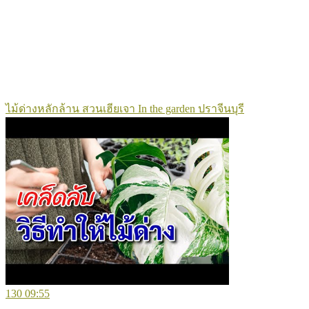
ไม้ด่างหลักล้าน สวนเฮียเจา In the garden ปราจีนบุรี
130
09:55