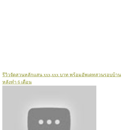
รีวิวจัดสวนหลักแสน xxx,xxx บาท พร้อมอัพเดทสวนรอบบ้าน
หลังทำ 6 เดือน