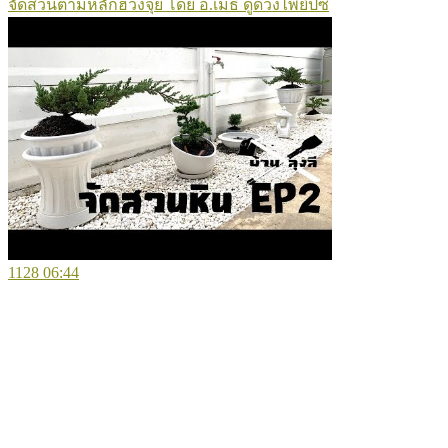
จัดสวนตามหลักฮวงจุ้ย โดย อ.เมธี ดูดวงไพ่ยิปซี
1128
06:44