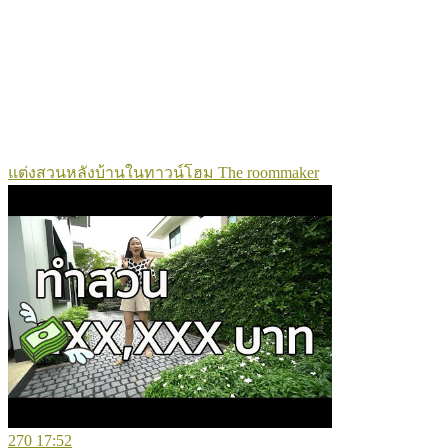
แต่งสวนหลังบ้านในทาวน์โฮม The roommaker
270
17:52