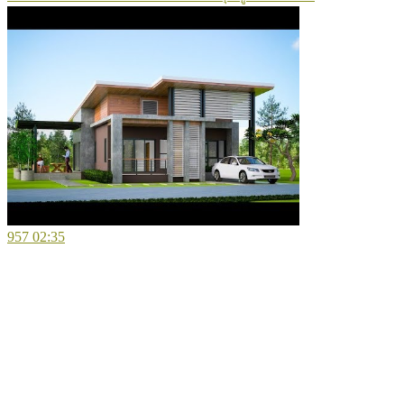
957
02:35