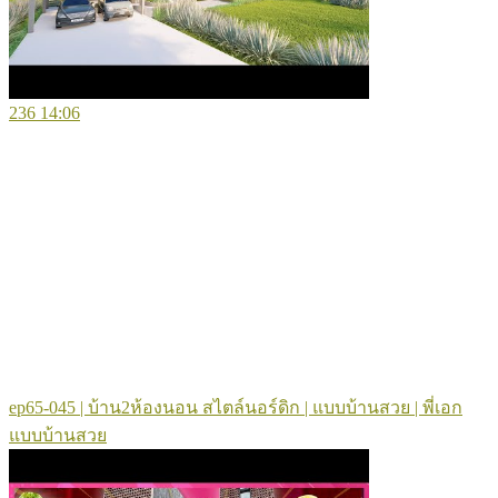
236
14:06
ep65-045 | บ้าน2ห้องนอน สไตล์นอร์ดิก | แบบบ้านสวย | พี่เอก
แบบบ้านสวย