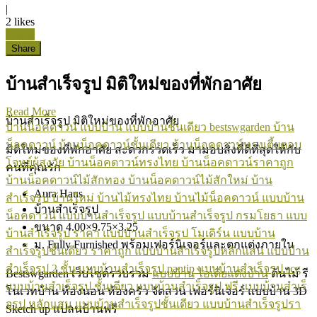
|
2
likes
Like it
Share
บ้านสำเร็จรูป มิติใหม่ของที่พักอาศัย
Read More
บ้านสำเร็จรูป มิติใหม่ของที่พักอาศัย
บ้านน็อคดาวน์
แบบบ้าน
แบบบ้านชั้นเดียว
bestswgarden
บ้าน
น็อคดาวน์
บ้านน็อคดาวน์ชั้นเดียว
บ้านน็อคดาวน์ทรงเตี้ยตอบ
มิติใหม่ของที่พักอาศัย สะดวกรวดเร็ว มามอบสิ่งที่ดีที่สุดให้กับ
โจทย์ผู้สูงวัย
บ้านน็อคดาวน์ทรงไทย
บ้านน็อคดาวน์ราคาถูก
คนที่คุณรัก
บ้านน็อคดาวน์ไม้สักทอง
บ้านน็อคดาวน์ไม้สักใหม่
บ้าน
Aura Haus
สำเร็จรูป
บ้านใหม่
บ้านไม้ทรงไทย
บ้านไม้น็อคดาวน์
แบบบ้าน
บ้านสำเร็จรูป
น็อคดาวน์
แบบบ้านสำเร็จรูป
แบบบ้านสำเร็จรูป กรมโยธา
แบบ
ขนาด 4.00×9.75×3.25
บ้านสำเร็จรูป ราคา
แบบบ้านสำเร็จรูป โมเดิร์น
แบบบ้าน
ม. Fully Furnished พร้อมเฟอร์นิเจอร์และตกแต่งภายใน
สำเร็จรูปชั้นเดียว ราคาถูก
แบบบ้านสำเร็จรูปหลักแสน
แบบบ้าน
สําเร็จรูป 2 ชั้น
แบบบ้านสําเร็จรูป pantip
แบบบ้านสําเร็จรูป scg
Bestswgarden เว็บไซต์รวบรวม
แบบบ้าน
ไอเดียแต่งบ้าน
ต้นไม้ รี
แบบบ้านสําเร็จรูป ชั้นเดียว
แบบบ้านสําเร็จรูป ฟรี
แบบบ้านสําเร็
โนเวทบ้าน ห้องนอน ห้องครัว จัดสวน เฟอร์นิเจอร์ แบบบ้าน 3D
จรูป หลักแสน
แบบบ้านสําเร็จรูปชั้นเดียว
แบบบ้านสําเร็จรูปรา
Sketch up แปลนบ้านฟรี