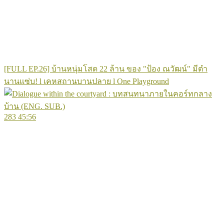
[FULL EP.26] บ้านหนุ่มโสด 22 ล้าน ของ "ป้อง ณวัฒน์" มีตำ
นานแซ่บ! l เคหสถานบานปลาย l One Playground
283
45:56