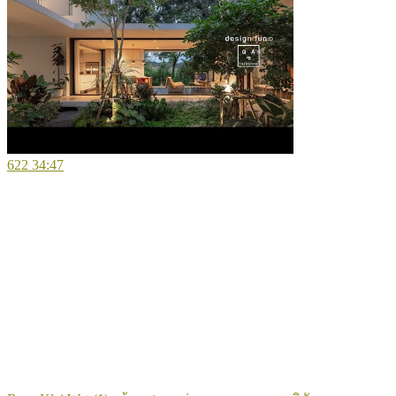
622
34:47