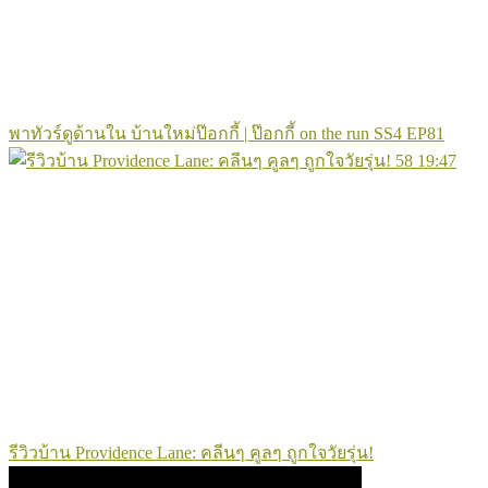
พาทัวร์ดูด้านใน บ้านใหม่ป๊อกกี้ | ป๊อกกี้ on the run SS4 EP81
58
19:47
รีวิวบ้าน Providence Lane: คลีนๆ คูลๆ ถูกใจวัยรุ่น!