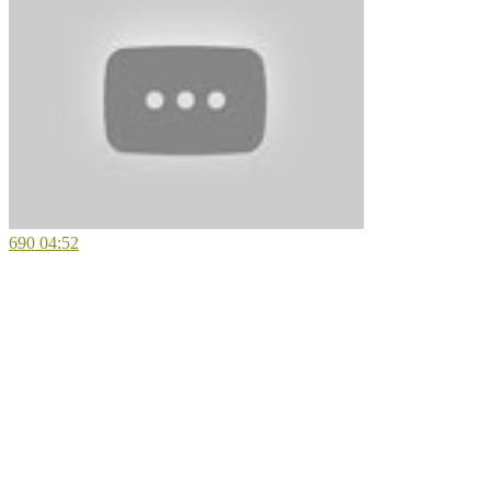
690
04:52