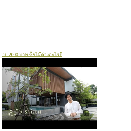
งบ 2000 บาท ซื้อไม้ด่างอะไรดี