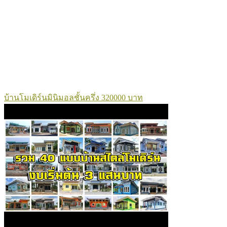
บ้านโมเดิร์นมินิมอลชั้นครึ่ง 320000 บาท