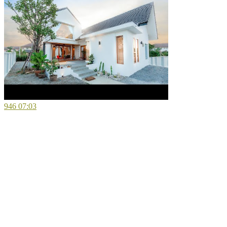
946
07:03