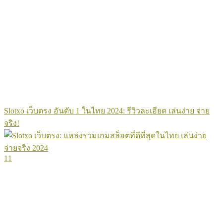
Slotxo เว็บตรง อันดับ 1 ในไทย 2024: รีวิวละเอียด เล่นง่าย จ่าย
จริง!
11