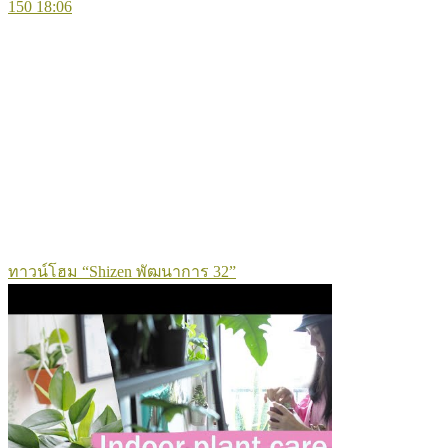
150
18:06
ทาวน์โฮม “Shizen พัฒนาการ 32”