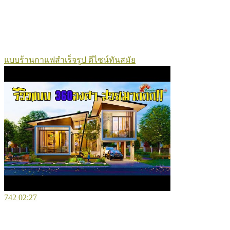
แบบร้านกาแฟสำเร็จรูป ดีไซน์ทันสมัย
742
02:27