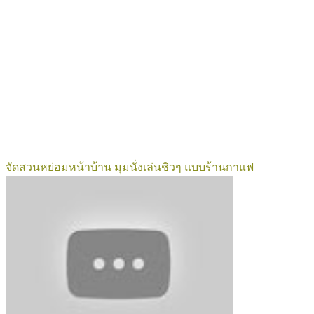
จัดสวนหย่อมหน้าบ้าน มุมนั่งเล่นชิวๆ แบบร้านกาแฟ