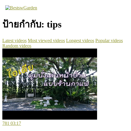
Skip
to
content
ป้ายกำกับ:
tips
Latest videos
Most viewed videos
Longest videos
Popular videos
Random videos
781
03:17