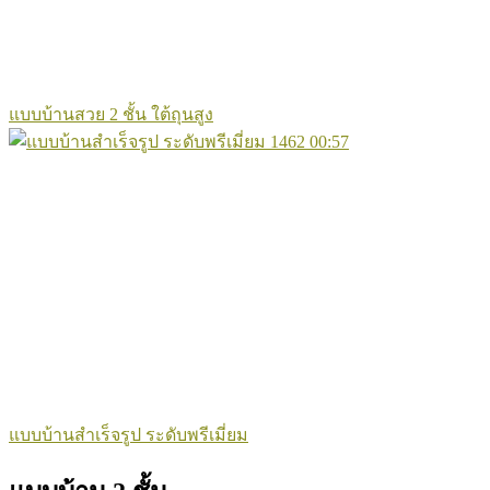
แบบบ้านสวย 2 ชั้น ใต้ถุนสูง
1462
00:57
แบบบ้านสำเร็จรูป ระดับพรีเมี่ยม