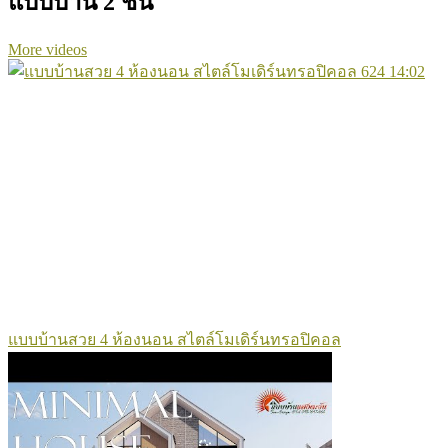
แบบบ้าน 2 ชั้น
More videos
624
14:02
แบบบ้านสวย 4 ห้องนอน สไตล์โมเดิร์นทรอปิคอล