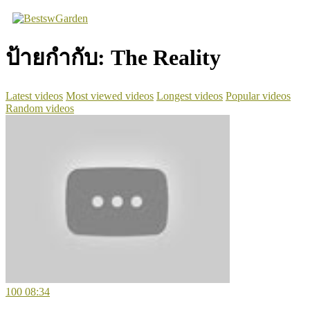
Skip
to
content
ป้ายกำกับ:
The Reality
Latest videos
Most viewed videos
Longest videos
Popular videos
Random videos
100
08:34