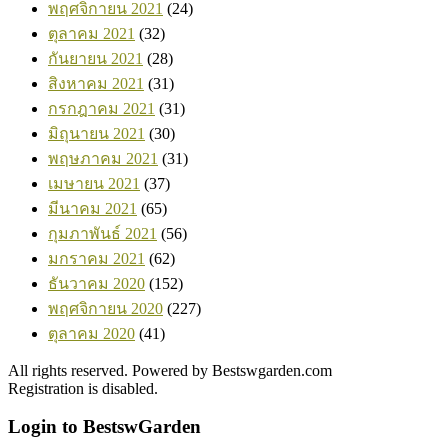
พฤศจิกายน 2021
(24)
ตุลาคม 2021
(32)
กันยายน 2021
(28)
สิงหาคม 2021
(31)
กรกฎาคม 2021
(31)
มิถุนายน 2021
(30)
พฤษภาคม 2021
(31)
เมษายน 2021
(37)
มีนาคม 2021
(65)
กุมภาพันธ์ 2021
(56)
มกราคม 2021
(62)
ธันวาคม 2020
(152)
พฤศจิกายน 2020
(227)
ตุลาคม 2020
(41)
All rights reserved. Powered by Bestswgarden.com
Registration is disabled.
Login to BestswGarden