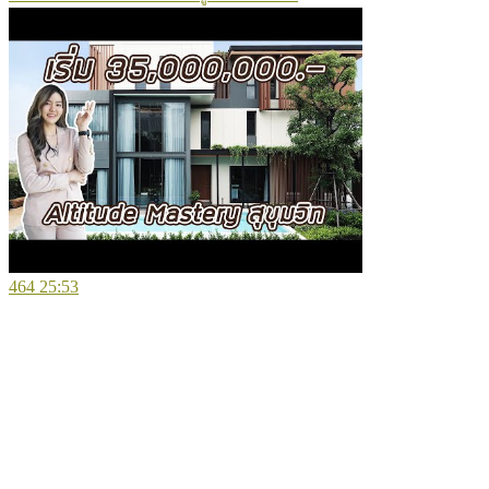
464
25:53