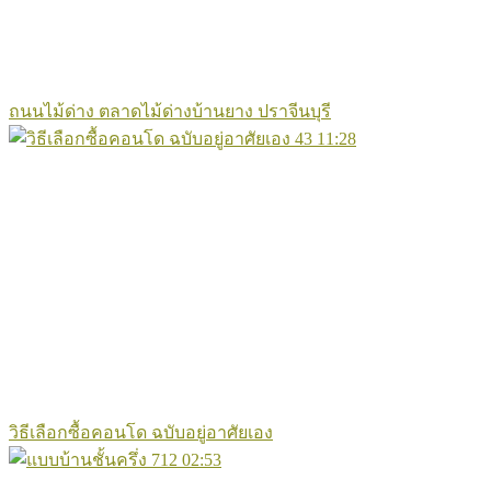
ถนนไม้ด่าง ตลาดไม้ด่างบ้านยาง ปราจีนบุรี
43
11:28
วิธีเลือกซื้อคอนโด ฉบับอยู่อาศัยเอง
712
02:53