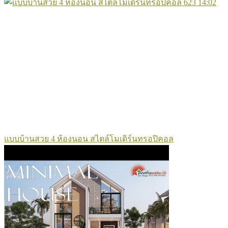
623
14:02
แบบบ้านสวย 4 ห้องนอน สไตล์โมเดิร์นทรอปิคอล