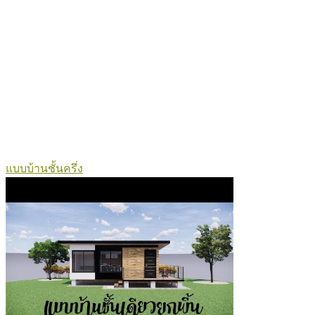
แบบบ้านชั้นครึ่ง