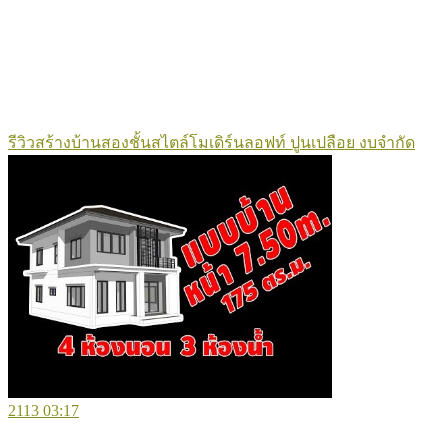
รีวิวสร้างบ้านสองชั้นสไตล์โมเดิร์นลอฟท์ ปูนเปลือย งบจำกัด
2113
03:17