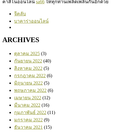
คาสิโนออนไลน์
sa66
ให้ทุกท่านเพลิดเพลินกันอีกด้วย
จีคลับ
บาคาร่าออนไลน์
ARCHIVES
ตุลาคม 2025
(3)
กันยายน 2022
(40)
สิงหาคม 2022
(5)
กรกฎาคม 2022
(6)
มิถุนายน 2022
(5)
พฤษภาคม 2022
(6)
เมษายน 2022
(12)
มีนาคม 2022
(16)
กุมภาพันธ์ 2022
(11)
มกราคม 2022
(9)
ธันวาคม 2021
(15)