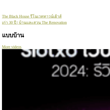
The Black House รีโนเวททาวน์เฮ้าส์
เก่า 30 ปี | บ้านและสวน The Renovation
แบบบ้าน
More videos