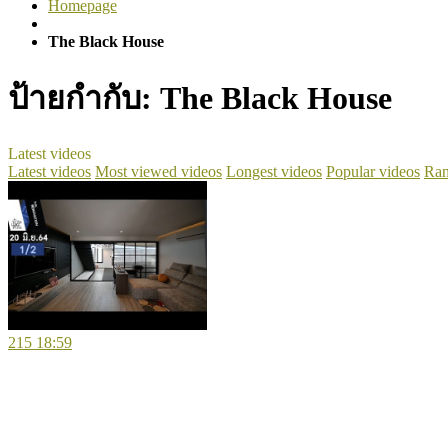
Homepage
The Black House
ป้ายกำกับ:
The Black House
Latest videos
Latest videos
Most viewed videos
Longest videos
Popular videos
Ran
215
18:59