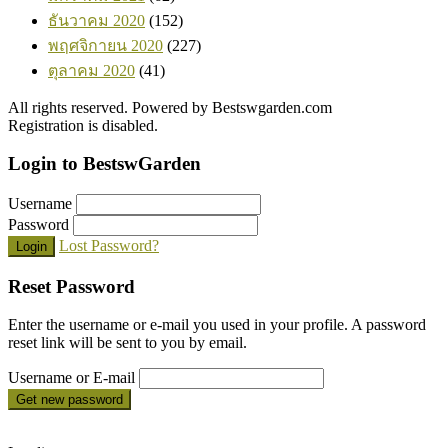
ธันวาคม 2020
(152)
พฤศจิกายน 2020
(227)
ตุลาคม 2020
(41)
All rights reserved. Powered by Bestswgarden.com
Registration is disabled.
Login to BestswGarden
Username
Password
Lost Password?
Login
Reset Password
Enter the username or e-mail you used in your profile. A password
reset link will be sent to you by email.
Username or E-mail
Get new password