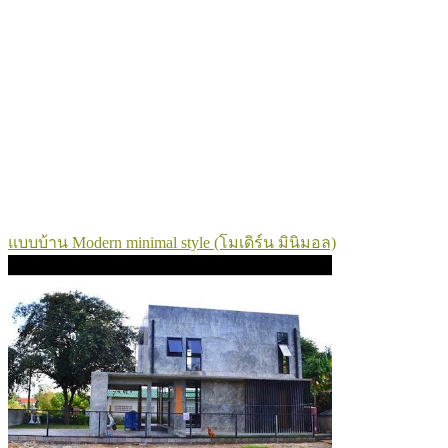
แบบบ้าน Modern minimal style (โมเดิร์น มินิมอล)