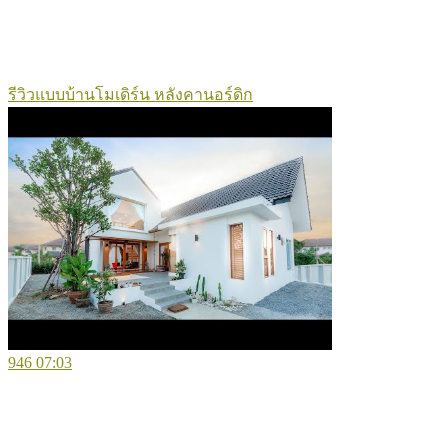
รีวิวแบบบ้านโมเดิร์น หลังคานอร์ดิก
946
07:03