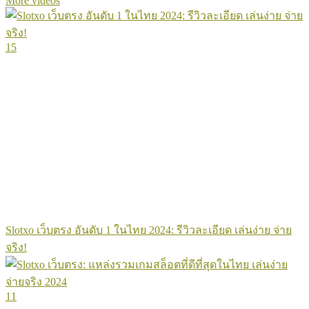
More videos
15
Slotxo เว็บตรง อันดับ 1 ในไทย 2024: รีวิวละเอียด เล่นง่าย จ่าย
จริง!
11