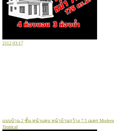
2112
03:17
แบบบ้าน 2 ชั้น หน้าแคบ หน้าบ้านกว้าง 7.5 เมตร Modern
Tropical