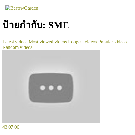
Skip
to
content
ป้ายกำกับ:
SME
Latest videos
Most viewed videos
Longest videos
Popular videos
Random videos
43
07:06