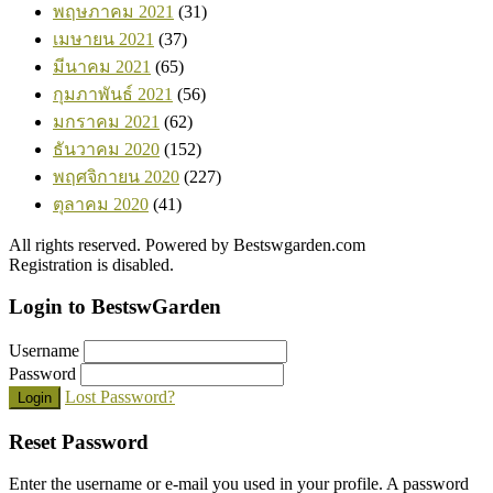
พฤษภาคม 2021
(31)
เมษายน 2021
(37)
มีนาคม 2021
(65)
กุมภาพันธ์ 2021
(56)
มกราคม 2021
(62)
ธันวาคม 2020
(152)
พฤศจิกายน 2020
(227)
ตุลาคม 2020
(41)
All rights reserved. Powered by Bestswgarden.com
Registration is disabled.
Login to BestswGarden
Username
Password
Lost Password?
Login
Reset Password
Enter the username or e-mail you used in your profile. A password