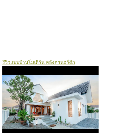
รีวิวแบบบ้านโมเดิร์น หลังคานอร์ดิก