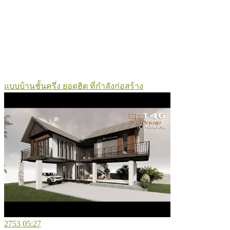
แบบบ้านชั้นครึ่ง ยอดฮิต ที่กำลังก่อสร้าง
2753
05:27