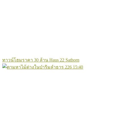
ทาวน์โฮมราคา 30 ล้าน Haus 22 Sathorn
226
15:40