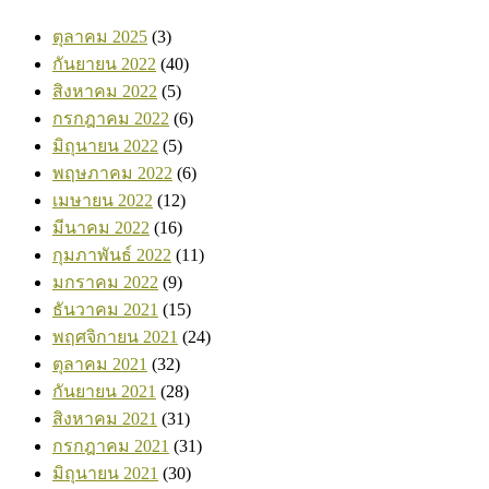
ตุลาคม 2025
(3)
กันยายน 2022
(40)
สิงหาคม 2022
(5)
กรกฎาคม 2022
(6)
มิถุนายน 2022
(5)
พฤษภาคม 2022
(6)
เมษายน 2022
(12)
มีนาคม 2022
(16)
กุมภาพันธ์ 2022
(11)
มกราคม 2022
(9)
ธันวาคม 2021
(15)
พฤศจิกายน 2021
(24)
ตุลาคม 2021
(32)
กันยายน 2021
(28)
สิงหาคม 2021
(31)
กรกฎาคม 2021
(31)
มิถุนายน 2021
(30)