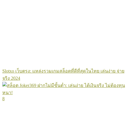
Slotxo เว็บตรง: แหล่งรวมเกมสล็อตที่ดีที่สุดในไทย เล่นง่าย จ่าย
จริง 2024
8