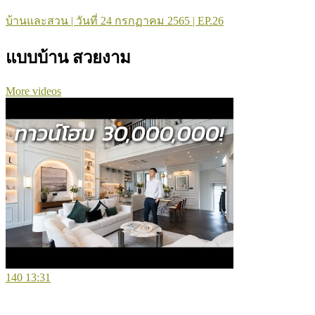
บ้านและสวน | วันที่ 24 กรกฏาคม 2565 | EP.26
แบบบ้าน สวยงาม
More videos
140
13:31