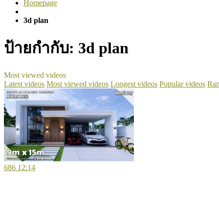
Homepage
3d plan
ป้ายกำกับ:
3d plan
Most viewed videos
Latest videos
Most viewed videos
Longest videos
Popular videos
Ran
686
12:14