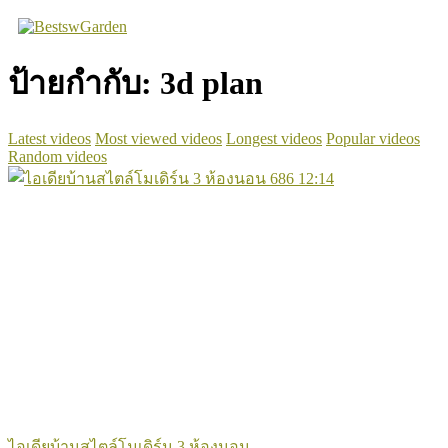
Skip
to
content
ป้ายกำกับ:
3d plan
Latest videos
Most viewed videos
Longest videos
Popular videos
Random videos
686
12:14
ไอเดียบ้านสไตล์โมเดิร์น 3 ห้องนอน