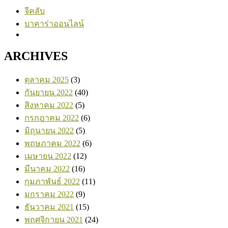
จีคลับ
บาคาร่าออนไลน์
ARCHIVES
ตุลาคม 2025
(3)
กันยายน 2022
(40)
สิงหาคม 2022
(5)
กรกฎาคม 2022
(6)
มิถุนายน 2022
(5)
พฤษภาคม 2022
(6)
เมษายน 2022
(12)
มีนาคม 2022
(16)
กุมภาพันธ์ 2022
(11)
มกราคม 2022
(9)
ธันวาคม 2021
(15)
พฤศจิกายน 2021
(24)