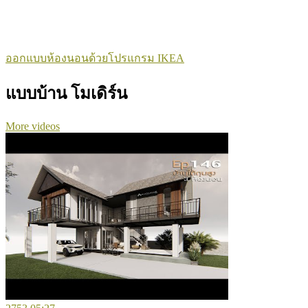
ออกแบบห้องนอนด้วยโปรแกรม IKEA
แบบบ้าน โมเดิร์น
More videos