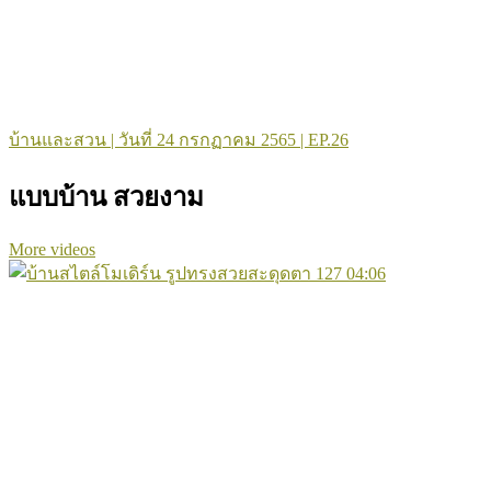
บ้านและสวน | วันที่ 24 กรกฏาคม 2565 | EP.26
แบบบ้าน สวยงาม
More videos
127
04:06