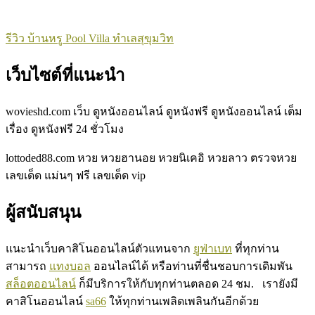
รีวิว บ้านหรู Pool Villa ทำเลสุขุมวิท
เว็บไซต์ที่แนะนำ
wovieshd.com
เว็บ ดูหนังออนไลน์ ดูหนังฟรี ดูหนังออนไลน์ เต็ม
เรื่อง ดูหนังฟรี
24
ชั่วโมง
lottoded88.com
หวย หวยฮานอย หวยนิเคอิ หวยลาว ตรวจหวย
เลขเด็ด แม่นๆ ฟรี เลขเด็ด vip
ผู้สนับสนุน
แนะนำเว็บคาสิโนออนไลน์ตัวแทนจาก
ยูฟ่าเบท
ที่ทุกท่าน
สามารถ
แทงบอล
ออนไลน์ได้ หรือท่านที่ชื่นชอบการเดิมพัน
สล็อตออนไลน์
ก็มีบริการให้กับทุกท่านตลอด 24 ชม. เรายังมี
คาสิโนออนไลน์
sa66
ให้ทุกท่านเพลิดเพลินกันอีกด้วย