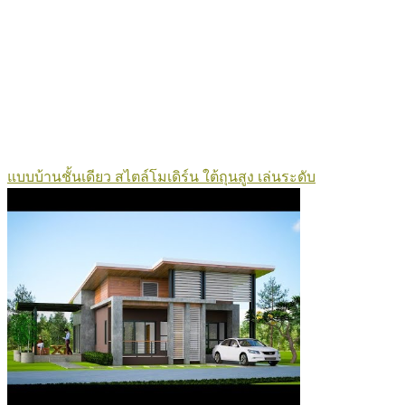
แบบบ้านชั้นเดียว สไตล์โมเดิร์น ใต้ถุนสูง เล่นระดับ