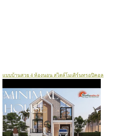
แบบบ้านสวย 4 ห้องนอน สไตล์โมเดิร์นทรอปิคอล