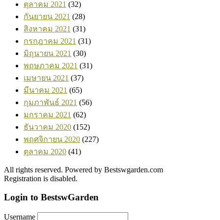
ตุลาคม 2021
(32)
กันยายน 2021
(28)
สิงหาคม 2021
(31)
กรกฎาคม 2021
(31)
มิถุนายน 2021
(30)
พฤษภาคม 2021
(31)
เมษายน 2021
(37)
มีนาคม 2021
(65)
กุมภาพันธ์ 2021
(56)
มกราคม 2021
(62)
ธันวาคม 2020
(152)
พฤศจิกายน 2020
(227)
ตุลาคม 2020
(41)
All rights reserved. Powered by Bestswgarden.com
Registration is disabled.
Login to BestswGarden
Username