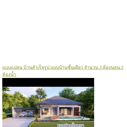
แบบแปลน บ้านสำเร็จรูป แบบบ้านชั้นเดียว จำนวน 3 ห้องนอน 2
ห้องน้ำ