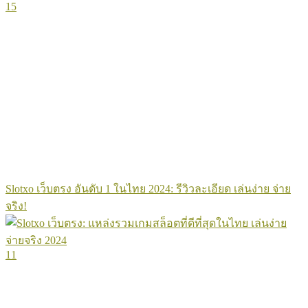
15
Slotxo เว็บตรง อันดับ 1 ในไทย 2024: รีวิวละเอียด เล่นง่าย จ่าย
จริง!
11