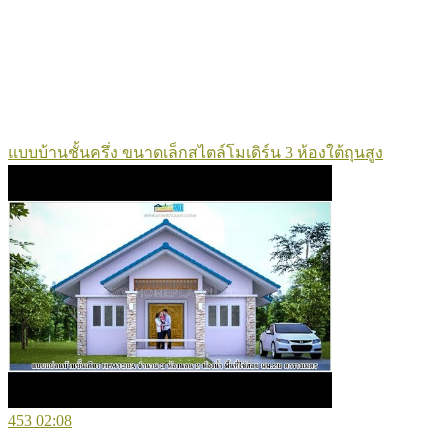
แบบบ้านชั้นครึ่ง ขนาดเล็กสไตล์โมเดิร์น 3 ห้องใต้ถุนสูง
453
02:08