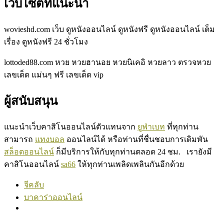
เว็บไซต์ที่แนะนำ
wovieshd.com
เว็บ ดูหนังออนไลน์ ดูหนังฟรี ดูหนังออนไลน์ เต็ม
เรื่อง ดูหนังฟรี
24
ชั่วโมง
lottoded88.com
หวย หวยฮานอย หวยนิเคอิ หวยลาว ตรวจหวย
เลขเด็ด แม่นๆ ฟรี เลขเด็ด vip
ผู้สนับสนุน
แนะนำเว็บคาสิโนออนไลน์ตัวแทนจาก
ยูฟ่าเบท
ที่ทุกท่าน
สามารถ
แทงบอล
ออนไลน์ได้ หรือท่านที่ชื่นชอบการเดิมพัน
สล็อตออนไลน์
ก็มีบริการให้กับทุกท่านตลอด 24 ชม. เรายังมี
คาสิโนออนไลน์
sa66
ให้ทุกท่านเพลิดเพลินกันอีกด้วย
จีคลับ
บาคาร่าออนไลน์