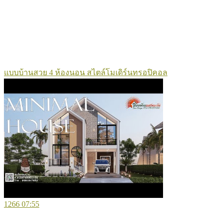
แบบบ้านสวย 4 ห้องนอน สไตล์โมเดิร์นทรอปิคอล
1266
07:55