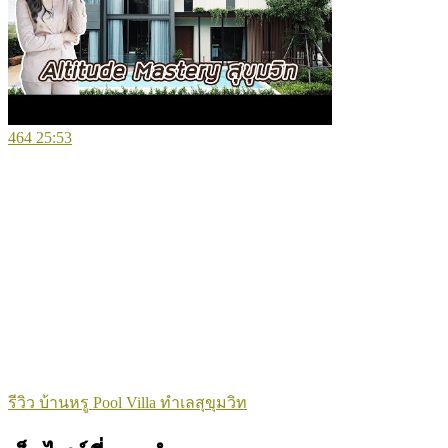
464
25:53
รีวิว บ้านหรู Pool Villa ทำเลสุขุมวิท