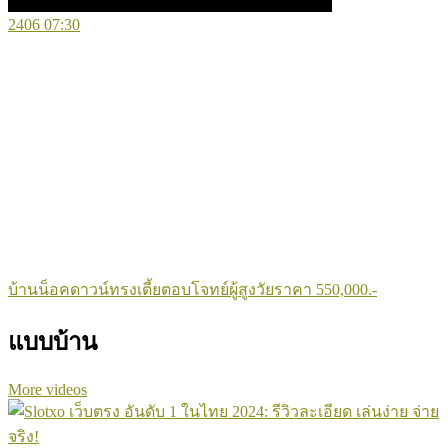
2406
07:30
บ้านน็อคดาวน์ทรงเตี้ยตอบโจทย์ผู้สูงวัยราคา 550,000.-
แบบบ้าน
More videos