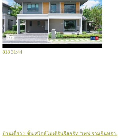
818
31:44
บ้านเดี่ยว 2 ชั้น สไตล์โมเดิร์นรีสอร์ท “เพฟ รามอินทรา-