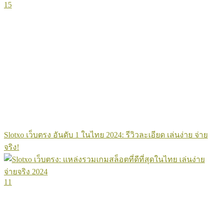
15
Slotxo เว็บตรง อันดับ 1 ในไทย 2024: รีวิวละเอียด เล่นง่าย จ่าย
จริง!
11