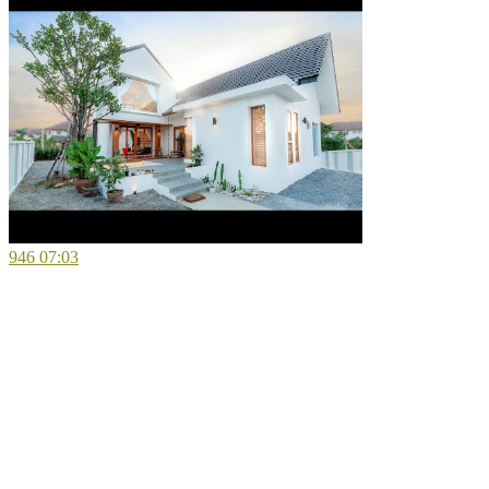
946
07:03