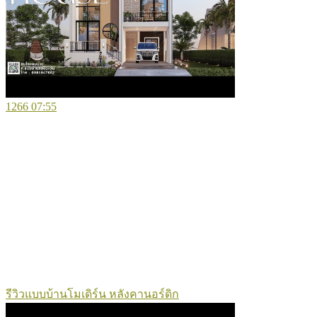
1266
07:55
รีวิวแบบบ้านโมเดิร์น หลังคานอร์ดิก