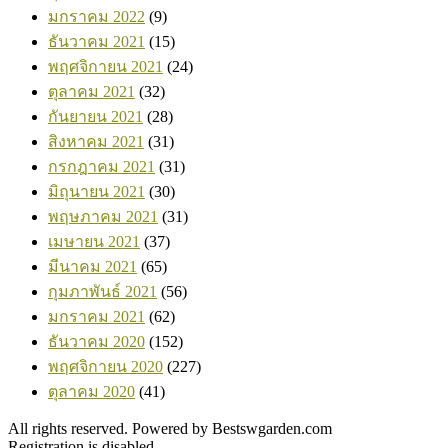
มกราคม 2022
(9)
ธันวาคม 2021
(15)
พฤศจิกายน 2021
(24)
ตุลาคม 2021
(32)
กันยายน 2021
(28)
สิงหาคม 2021
(31)
กรกฎาคม 2021
(31)
มิถุนายน 2021
(30)
พฤษภาคม 2021
(31)
เมษายน 2021
(37)
มีนาคม 2021
(65)
กุมภาพันธ์ 2021
(56)
มกราคม 2021
(62)
ธันวาคม 2020
(152)
พฤศจิกายน 2020
(227)
ตุลาคม 2020
(41)
All rights reserved. Powered by Bestswgarden.com
Registration is disabled.