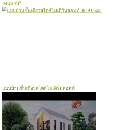
วงแหวน”
3949
06:08
แบบบ้านชั้นเดียวสไตล์โมเดิร์นลอฟท์