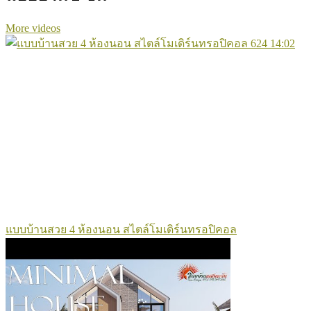
More videos
624
14:02
แบบบ้านสวย 4 ห้องนอน สไตล์โมเดิร์นทรอปิคอล