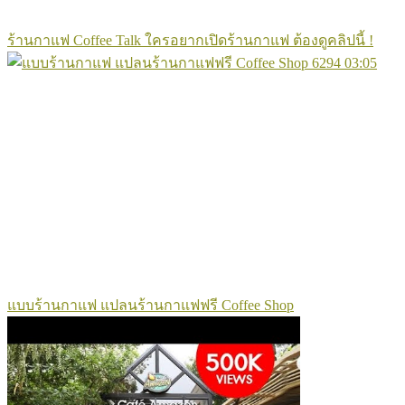
ร้านกาแฟ Coffee Talk ใครอยากเปิดร้านกาแฟ ต้องดูคลิปนี้ !
6294
03:05
แบบร้านกาแฟ แปลนร้านกาแฟฟรี Coffee Shop