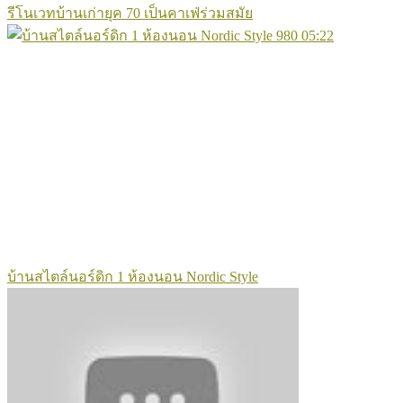
รีโนเวทบ้านเก่ายุค 70 เป็นคาเฟ่ร่วมสมัย
980
05:22
บ้านสไตล์นอร์ดิก 1 ห้องนอน Nordic Style