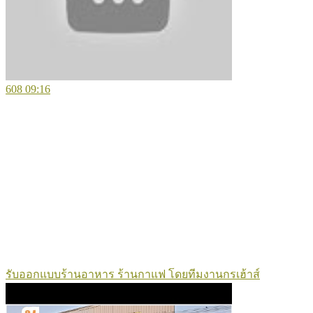
608
09:16
รับออกแบบร้านอาหาร ร้านกาแฟ โดยทีมงานกรเฮ้าส์