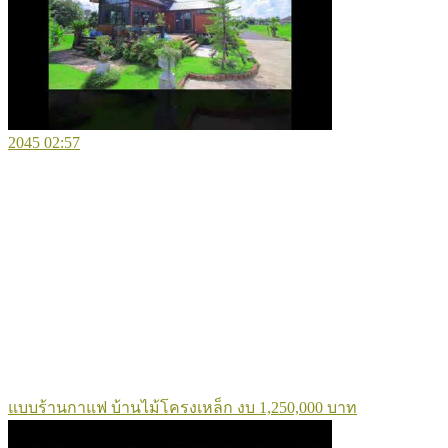
2045
02:57
แบบร้านกาแฟ บ้านไม้โครงเหล็ก งบ 1,250,000 บาท