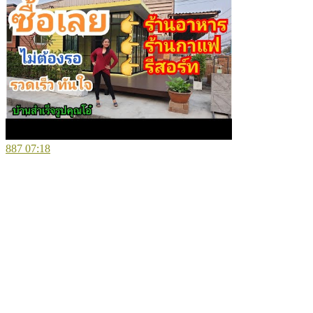
887
07:18