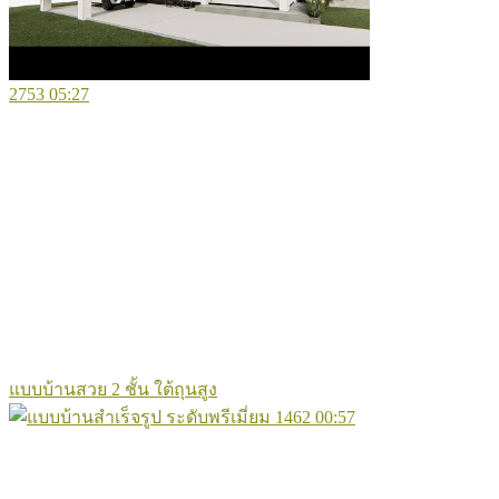
2753
05:27
แบบบ้านสวย 2 ชั้น ใต้ถุนสูง
1462
00:57