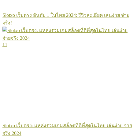
Slotxo เว็บตรง อันดับ 1 ในไทย 2024: รีวิวละเอียด เล่นง่าย จ่าย
จริง!
11
Slotxo เว็บตรง: แหล่งรวมเกมสล็อตที่ดีที่สุดในไทย เล่นง่าย จ่าย
จริง 2024