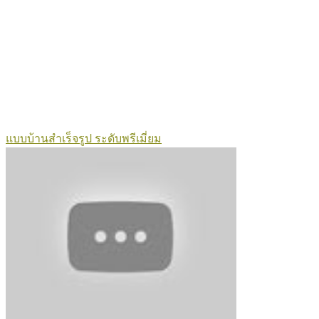
แบบบ้านสำเร็จรูป ระดับพรีเมี่ยม