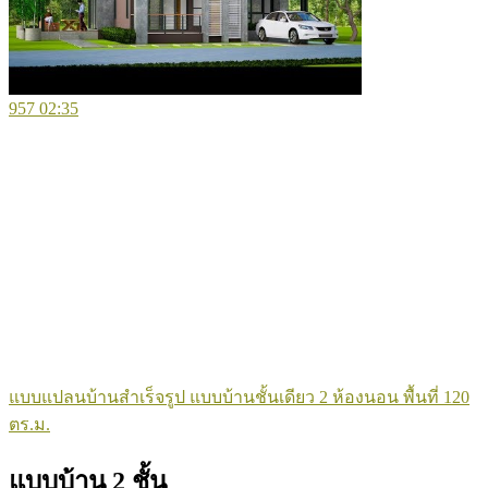
957
02:35
แบบแปลนบ้านสำเร็จรูป แบบบ้านชั้นเดียว 2 ห้องนอน พื้นที่ 120
ตร.ม.
แบบบ้าน 2 ชั้น