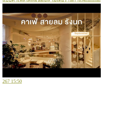
267
15:50