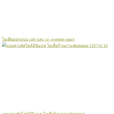
ไอเดียออกแบบ cafe และ co -working space
1297
01:16
แบบคาเฟ่สไตล์มินิมอล ไอเดียร้านกาแฟminimal