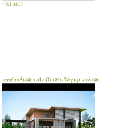
4761
03:57
แบบบ้านชั้นเดียว สไตล์โมเดิร์น ใต้ถุนสูง เล่นระดับ