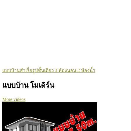
แบบบ้านสำเร็จรูปชั้นเดียว 3 ห้องนอน 2 ห้องน้ำ
แบบบ้าน โมเดิร์น
More videos