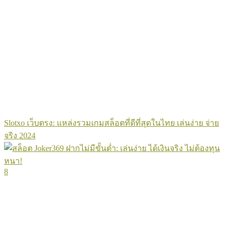
Slotxo เว็บตรง: แหล่งรวมเกมสล็อตที่ดีที่สุดในไทย เล่นง่าย จ่าย
จริง 2024
8