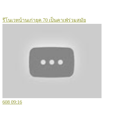
รีโนเวทบ้านเก่ายุค 70 เป็นคาเฟ่ร่วมสมัย
608
09:16