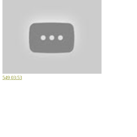
549
03:53