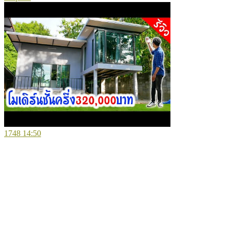
1748
14:50