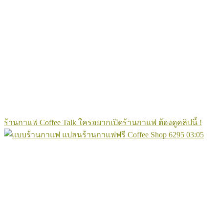
ร้านกาแฟ Coffee Talk ใครอยากเปิดร้านกาแฟ ต้องดูคลิปนี้ !
6295
03:05