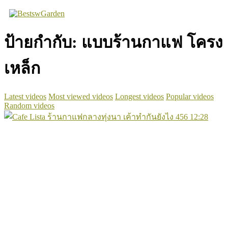
Skip
to
content
ป้ายกำกับ:
แบบร้านกาแฟ โครง
เหล็ก
Latest videos
Most viewed videos
Longest videos
Popular videos
Random videos
456
12:28