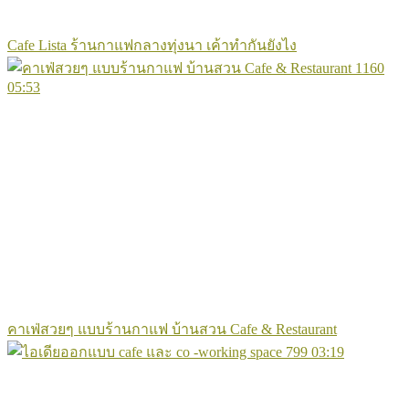
Cafe Lista ร้านกาแฟกลางทุ่งนา เค้าทำกันยังไง
1160
05:53
คาเฟ่สวยๆ แบบร้านกาแฟ บ้านสวน Cafe & Restaurant
799
03:19