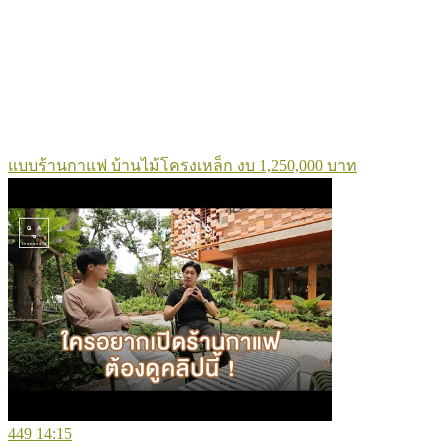
แบบร้านกาแฟ บ้านไม้โครงเหล็ก งบ 1,250,000 บาท
449
14:15