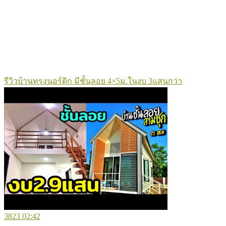
รีวิวบ้านทรงนอร์ดิก มีชั้นลอย 4×5ม.ในงบ 3แสนกว่า
3823
02:42