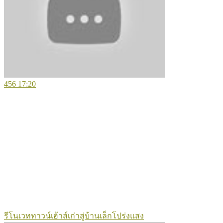
456
17:20
รีโนเวททาวน์เฮ้าส์เก่าสู่บ้านเล็กโปร่งแสง