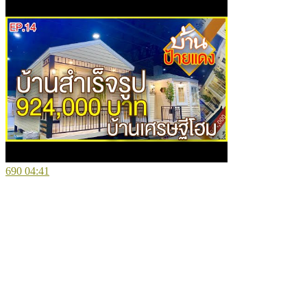
690
04:41