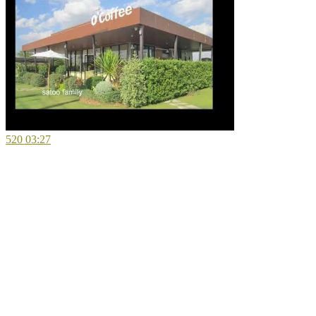
520
03:27