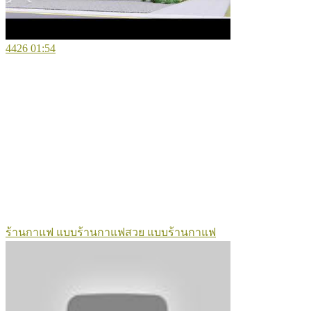
4426
01:54
ร้านกาแฟ แบบร้านกาแฟสวย แบบร้านกาแฟ