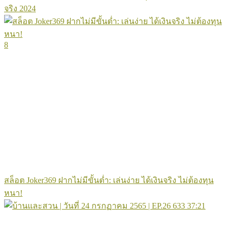
จริง 2024
8
สล็อต Joker369 ฝากไม่มีขั้นต่ำ: เล่นง่าย ได้เงินจริง ไม่ต้องทุน
หนา!
633
37:21