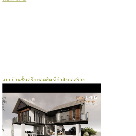
แบบบ้านชั้นครึ่ง ยอดฮิต ที่กำลังก่อสร้าง