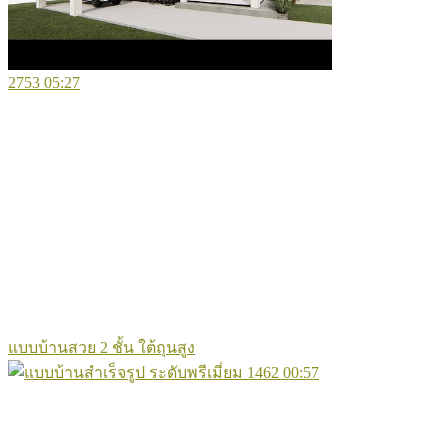
2753
05:27
แบบบ้านสวย 2 ชั้น ใต้ถุนสูง
1462
00:57