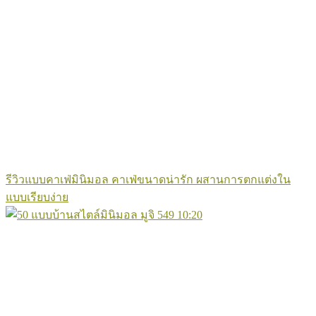
รีวิวแบบคาเฟ่มินิมอล คาเฟ่ขนาดน่ารัก ผสานการตกแต่งใน
แบบเรียบง่าย
549
10:20