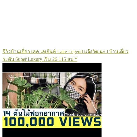
รีวิวบ้านเดี่ยว เลค เลเจ้นท์ Lake Legend แจ้งวัฒนะ l บ้านเดี่ยว
ระดับ Super Luxury เริ่ม 26-115 ลบ.*