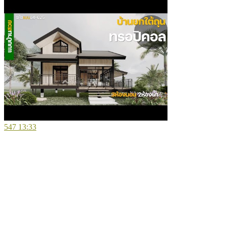
547
13:33