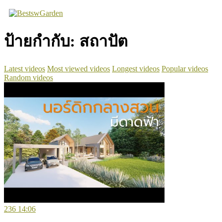
Skip
to
content
ป้ายกำกับ:
สถาปัต
Latest videos
Most viewed videos
Longest videos
Popular videos
Random videos
236
14:06