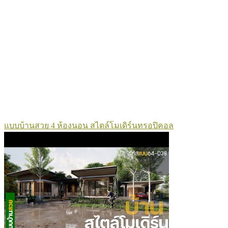
แบบบ้านสวย 4 ห้องนอน สไตล์โมเดิร์นทรอปิคอล