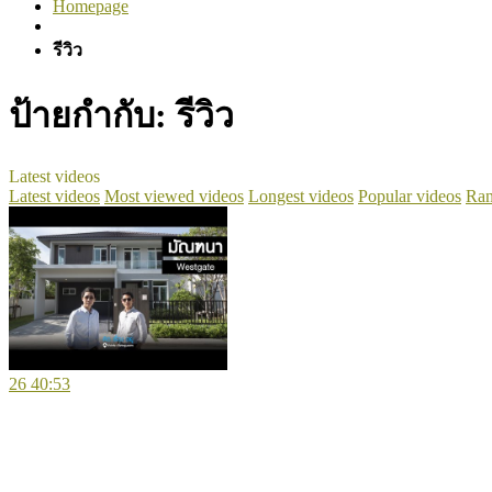
Homepage
รีวิว
ป้ายกำกับ:
รีวิว
Latest videos
Latest videos
Most viewed videos
Longest videos
Popular videos
Ran
26
40:53