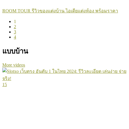
ROOM TOUR รีวิวของแต่งบ้าน ไอเดียแต่งห้อง พร้อมราคา
1
2
3
4
แบบบ้าน
More videos
15