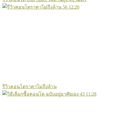
56
12:20
รีวิวคอนโดราคาไม่ถึงล้าน
43
11:28