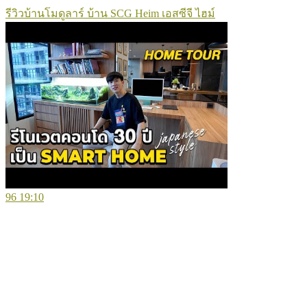
รีวิวบ้านโมดูลาร์ บ้าน SCG Heim เอสซีจี ไฮม์
96
19:10