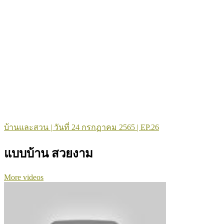
บ้านและสวน | วันที่ 24 กรกฏาคม 2565 | EP.26
แบบบ้าน สวยงาม
More videos