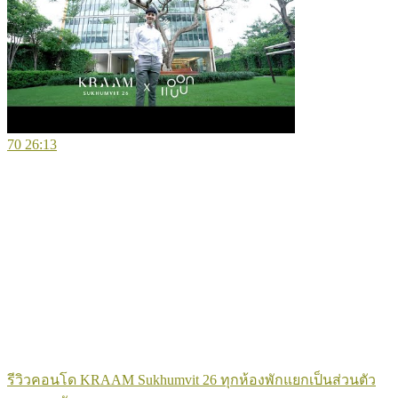
70
26:13
รีวิวคอนโด KRAAM Sukhumvit 26 ทุกห้องพักแยกเป็นส่วนตัว