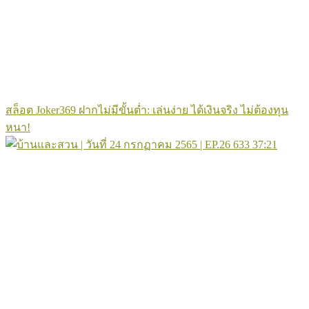
สล็อต Joker369 ฝากไม่มีขั้นต่ำ: เล่นง่าย ได้เงินจริง ไม่ต้องทุน
หนา!
633
37:21