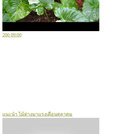
200
09:00
แนะนำ ไม้ด่างมาแรงเดือนตุลาคม