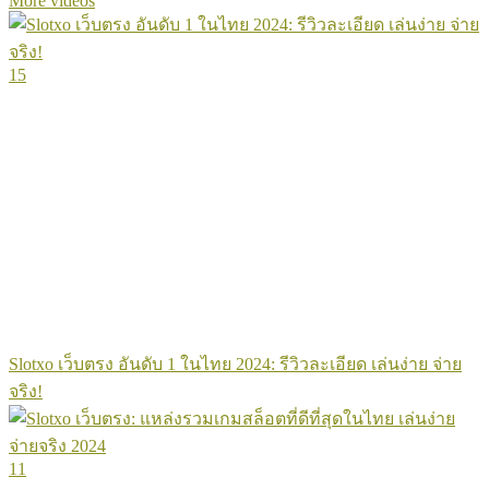
More videos
15
Slotxo เว็บตรง อันดับ 1 ในไทย 2024: รีวิวละเอียด เล่นง่าย จ่าย
จริง!
11