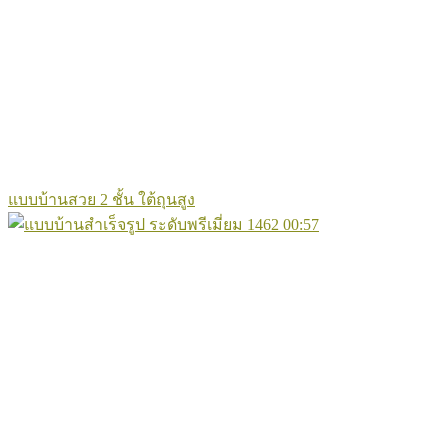
แบบบ้านสวย 2 ชั้น ใต้ถุนสูง
1462
00:57