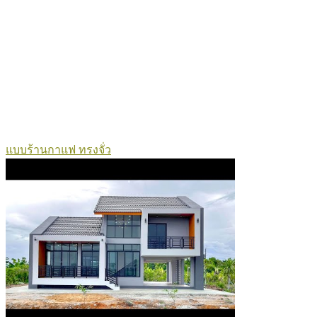
แบบร้านกาแฟ ทรงจั่ว