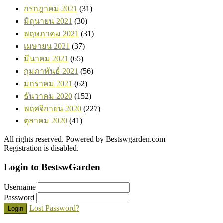
กรกฎาคม 2021
(31)
มิถุนายน 2021
(30)
พฤษภาคม 2021
(31)
เมษายน 2021
(37)
มีนาคม 2021
(65)
กุมภาพันธ์ 2021
(56)
มกราคม 2021
(62)
ธันวาคม 2020
(152)
พฤศจิกายน 2020
(227)
ตุลาคม 2020
(41)
All rights reserved. Powered by Bestswgarden.com
Registration is disabled.
Login to BestswGarden
Username
Password
Lost Password?
Login