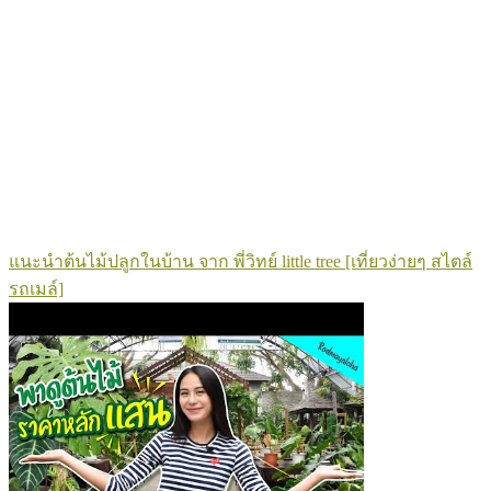
แนะนำต้นไม้ปลูกในบ้าน จาก พี่วิทย์ little tree [เที่ยวง่ายๆ สไตล์
รถเมล์]