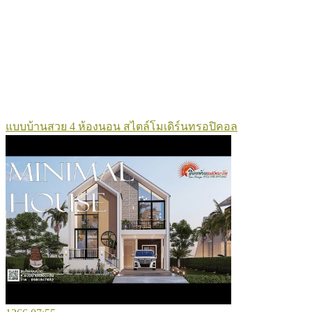
แบบบ้านสวย 4 ห้องนอน สไตล์โมเดิร์นทรอปิคอล