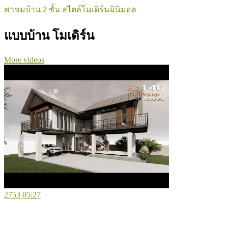
พาชมบ้าน 2 ชั้น สไตล์โมเดิร์นมินิมอล
แบบบ้าน โมเดิร์น
More videos
2753
05:27