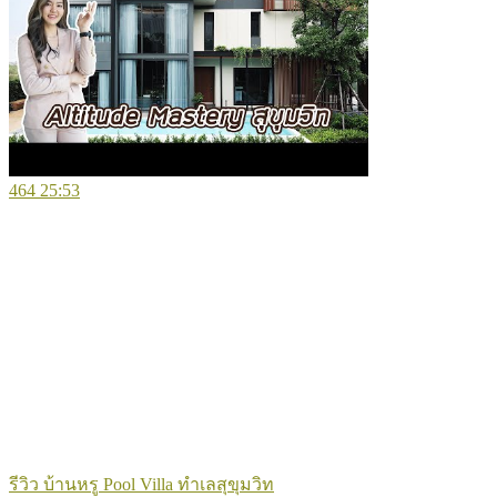
464
25:53
รีวิว บ้านหรู Pool Villa ทำเลสุขุมวิท