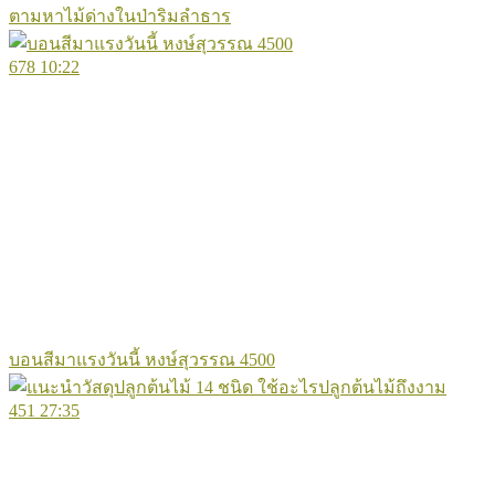
ตามหาไม้ด่างในป่าริมลำธาร
678
10:22
บอนสีมาแรงวันนี้ หงษ์สุวรรณ 4500
451
27:35