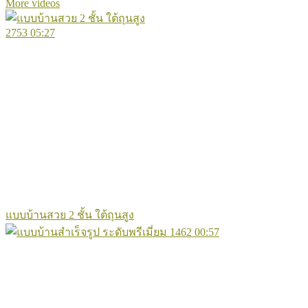
More videos
2753
05:27
แบบบ้านสวย 2 ชั้น ใต้ถุนสูง
1462
00:57