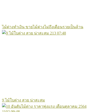
ไม้ด่างทำเงิน ขายไม้ด่างไม่ถึงเดือนรวยเป็นล้าน
213
07:48
9 ไม้ใบด่าง สวย น่าสะสม
1102
09:48