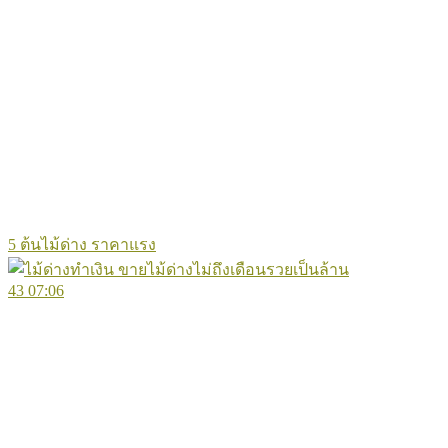
5 ต้นไม้ด่าง ราคาแรง
43
07:06