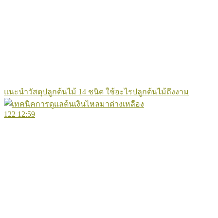
แนะนำวัสดุปลูกต้นไม้ 14 ชนิด ใช้อะไรปลูกต้นไม้ถึงงาม
122
12:59