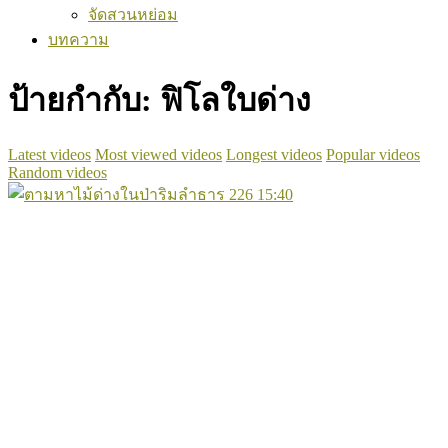
จัดสวนหย่อม
บทความ
ป้ายกำกับ:
ฟิโลใบด่าง
Latest videos
Most viewed videos
Longest videos
Popular videos
Random videos
226
15:40