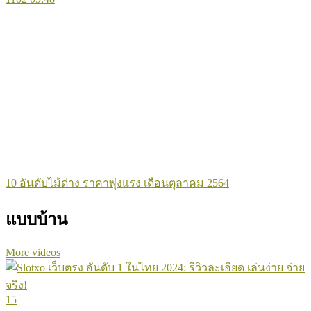
10 อันดับไม้ด่าง ราคาพุ่งแรง เดือนตุลาคม 2564
แบบบ้าน
More videos
15