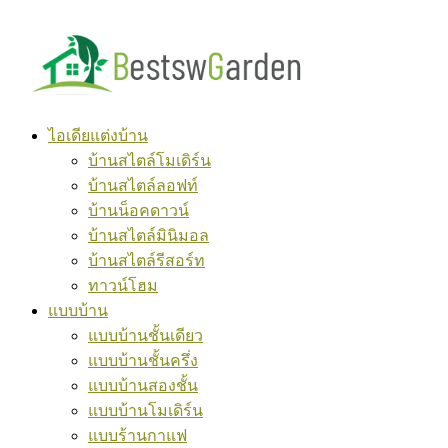
Skip
to
content
ไอเดียแต่งบ้าน
บ้านสไตล์โมเดิร์น
บ้านสไตล์ลอฟท์
บ้านน็อคดาวน์
บ้านสไตล์มินิมอล
บ้านสไตล์รีสอร์ท
ทาวน์โฮม
แบบบ้าน
แบบบ้านชั้นเดียว
แบบบ้านชั้นครึ่ง
แบบบ้านสองชั้น
แบบบ้านโมเดิร์น
แบบร้านกาแฟ