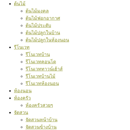
ต้นไม้
ต้นไม้มงคล
ต้นไม้ฟอกอากาศ
ต้นไม้ประดับ
ต้นไม้ปลูกในบ้าน
ต้นไม้ปลูกในห้องนอน
รีโนเวท
รีโนเวทบ้าน
รีโนเวทคอนโด
รีโนเวททาวน์เฮ้าส์
รีโนเวทบ้านไม้
รีโนเวทห้องนอน
ห้องนอน
ห้องครัว
ห้องครัวสวยๆ
จัดสวน
จัดสวนหน้าบ้าน
จัดสวนข้างบ้าน