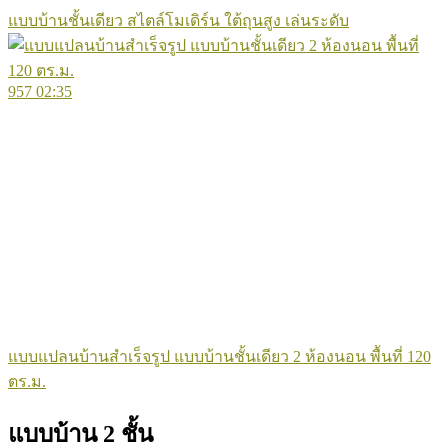
แบบบ้านชั้นเดียว สไตล์โมเดิร์น ใต้ถุนสูง เล่นระดับ
957
02:35
แบบแปลนบ้านสำเร็จรูป แบบบ้านชั้นเดียว 2 ห้องนอน พื้นที่ 120
ตร.ม.
แบบบ้าน 2 ชั้น