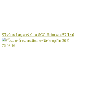
รีวิวบ้านโมดูลาร์ บ้าน SCG Heim เอสซีจี ไฮม์
76
08:16