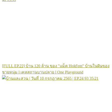
[FULL EP.22] บ้าน 120 ล้าน ของ "แม็ค Hold'em" บ้านในฝันของ
ชายหนุ่ม l เคหสถานบานปลาย l One Playground
93
35:21