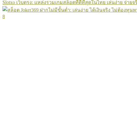
Slotxo เว็บตรง: แหล่งรวมเกมสล็อตที่ดีที่สุดในไทย เล่นง่าย จ่ายจร
8