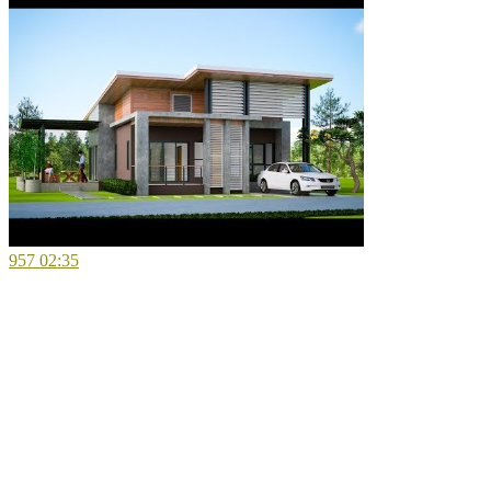
957
02:35