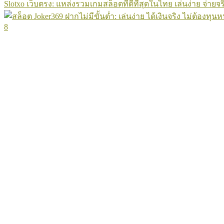
Slotxo เว็บตรง: แหล่งรวมเกมสล็อตที่ดีที่สุดในไทย เล่นง่าย จ่ายจร
8