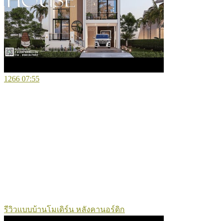
1266
07:55
รีวิวแบบบ้านโมเดิร์น หลังคานอร์ดิก