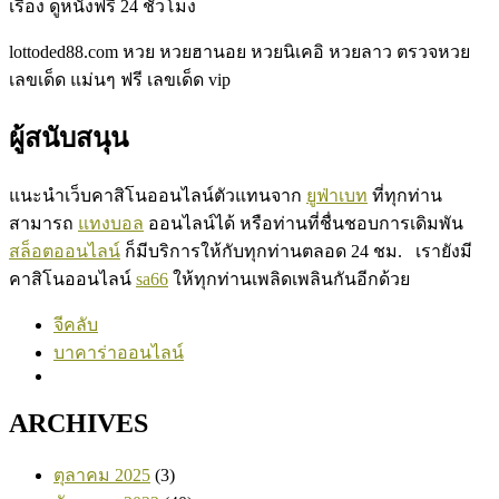
เรื่อง ดูหนังฟรี
24
ชั่วโมง
lottoded88.com
หวย หวยฮานอย หวยนิเคอิ หวยลาว ตรวจหวย
เลขเด็ด แม่นๆ ฟรี เลขเด็ด vip
ผู้สนับสนุน
แนะนำเว็บคาสิโนออนไลน์ตัวแทนจาก
ยูฟ่าเบท
ที่ทุกท่าน
สามารถ
แทงบอล
ออนไลน์ได้ หรือท่านที่ชื่นชอบการเดิมพัน
สล็อตออนไลน์
ก็มีบริการให้กับทุกท่านตลอด 24 ชม. เรายังมี
คาสิโนออนไลน์
sa66
ให้ทุกท่านเพลิดเพลินกันอีกด้วย
จีคลับ
บาคาร่าออนไลน์
ARCHIVES
ตุลาคม 2025
(3)