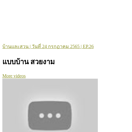
บ้านและสวน | วันที่ 24 กรกฏาคม 2565 | EP.26
แบบบ้าน สวยงาม
More videos