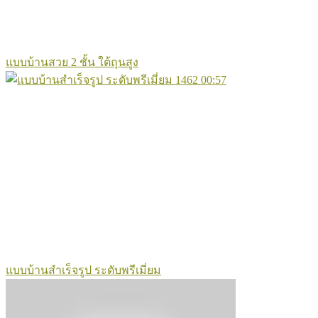
แบบบ้านสวย 2 ชั้น ใต้ถุนสูง
1462
00:57
แบบบ้านสำเร็จรูป ระดับพรีเมี่ยม