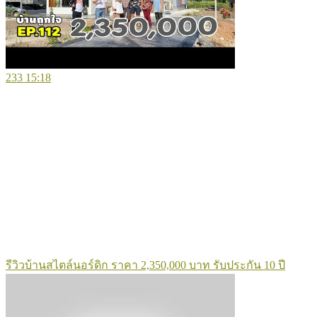
233
15:18
รีวิวบ้านสไตล์นอร์ดิก ราคา 2,350,000 บาท รับประกัน 10 ปี