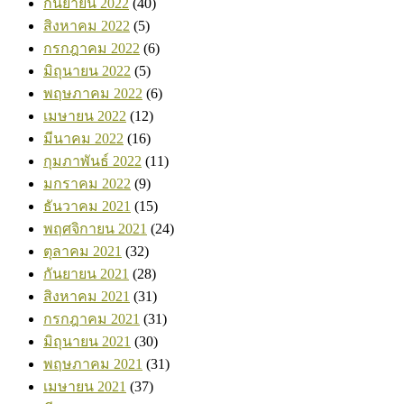
กันยายน 2022
(40)
สิงหาคม 2022
(5)
กรกฎาคม 2022
(6)
มิถุนายน 2022
(5)
พฤษภาคม 2022
(6)
เมษายน 2022
(12)
มีนาคม 2022
(16)
กุมภาพันธ์ 2022
(11)
มกราคม 2022
(9)
ธันวาคม 2021
(15)
พฤศจิกายน 2021
(24)
ตุลาคม 2021
(32)
กันยายน 2021
(28)
สิงหาคม 2021
(31)
กรกฎาคม 2021
(31)
มิถุนายน 2021
(30)
พฤษภาคม 2021
(31)
เมษายน 2021
(37)