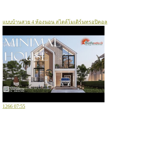
แบบบ้านสวย 4 ห้องนอน สไตล์โมเดิร์นทรอปิคอล
1266
07:55