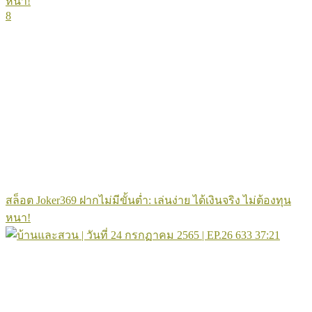
8
สล็อต Joker369 ฝากไม่มีขั้นต่ำ: เล่นง่าย ได้เงินจริง ไม่ต้องทุน
หนา!
633
37:21