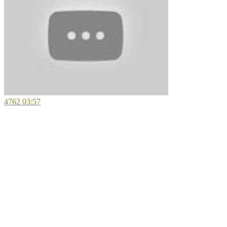
4762
03:57