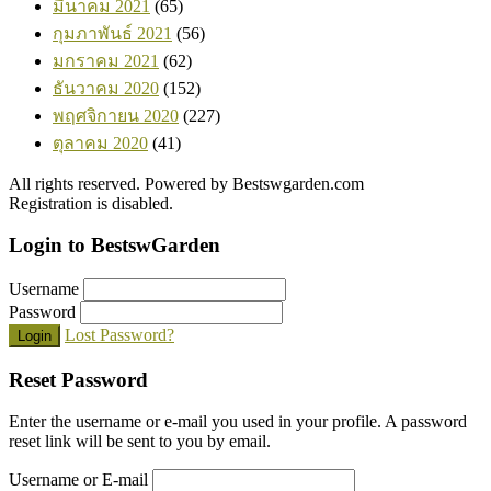
มีนาคม 2021
(65)
กุมภาพันธ์ 2021
(56)
มกราคม 2021
(62)
ธันวาคม 2020
(152)
พฤศจิกายน 2020
(227)
ตุลาคม 2020
(41)
All rights reserved. Powered by Bestswgarden.com
Registration is disabled.
Login to BestswGarden
Username
Password
Lost Password?
Login
Reset Password
Enter the username or e-mail you used in your profile. A password
reset link will be sent to you by email.
Username or E-mail