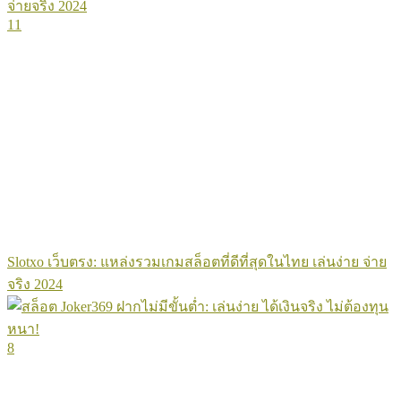
11
Slotxo เว็บตรง: แหล่งรวมเกมสล็อตที่ดีที่สุดในไทย เล่นง่าย จ่าย
จริง 2024
8