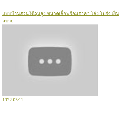
แบบบ้านสวนใต้ถุนสูง ขนาดเล็กพร้อมราคา โล่ง โปร่ง เย็น
สบาย
1922
05:11