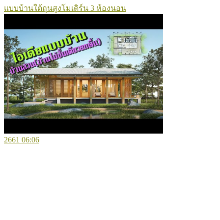
แบบบ้านใต้ถุนสูงโมเดิร์น 3 ห้องนอน
2661
06:06