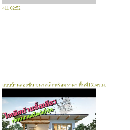
411
02:52
แบบบ้านสองชั้น ขนาดเล็กพร้อมราคา พื้นที่131ตร.ม.