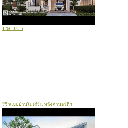
1266
07:55
รีวิวแบบบ้านโมเดิร์น หลังคานอร์ดิก