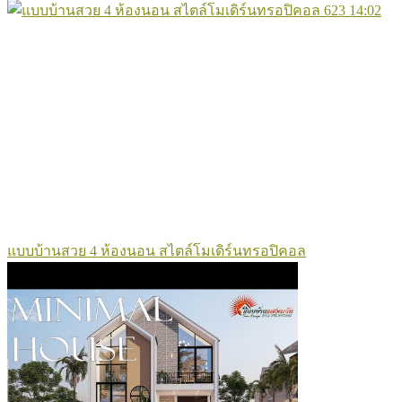
623
14:02
แบบบ้านสวย 4 ห้องนอน สไตล์โมเดิร์นทรอปิคอล