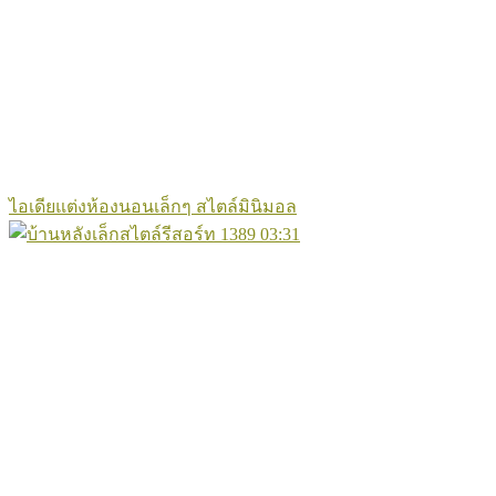
ไอเดียแต่งห้องนอนเล็กๆ สไตล์มินิมอล
1389
03:31