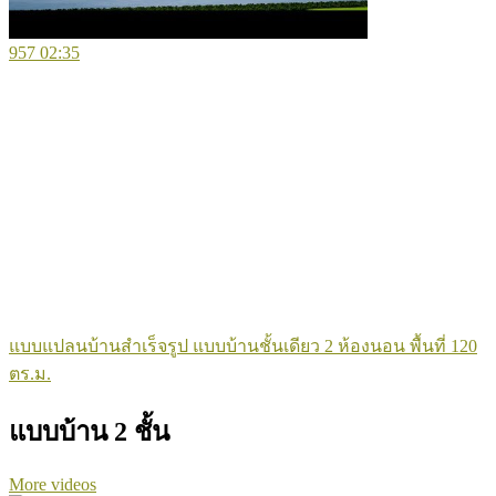
957
02:35
แบบแปลนบ้านสำเร็จรูป แบบบ้านชั้นเดียว 2 ห้องนอน พื้นที่ 120
ตร.ม.
แบบบ้าน 2 ชั้น
More videos