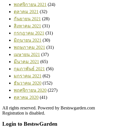
พฤศจิกายน 2021
(24)
ตุลาคม 2021
(32)
กันยายน 2021
(28)
สิงหาคม 2021
(31)
กรกฎาคม 2021
(31)
มิถุนายน 2021
(30)
พฤษภาคม 2021
(31)
เมษายน 2021
(37)
มีนาคม 2021
(65)
กุมภาพันธ์ 2021
(56)
มกราคม 2021
(62)
ธันวาคม 2020
(152)
พฤศจิกายน 2020
(227)
ตุลาคม 2020
(41)
All rights reserved. Powered by Bestswgarden.com
Registration is disabled.
Login to BestswGarden