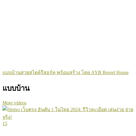
แบบบ้านสวยสไตล์รีสอร์ท​ พร้อมสร้าง​ โดย​ AYB Resort House​
แบบบ้าน
More videos
15