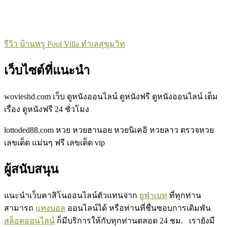
รีวิว บ้านหรู Pool Villa ทำเลสุขุมวิท
เว็บไซต์ที่แนะนำ
wovieshd.com
เว็บ ดูหนังออนไลน์ ดูหนังฟรี ดูหนังออนไลน์ เต็ม
เรื่อง ดูหนังฟรี
24
ชั่วโมง
lottoded88.com
หวย หวยฮานอย หวยนิเคอิ หวยลาว ตรวจหวย
เลขเด็ด แม่นๆ ฟรี เลขเด็ด vip
ผู้สนับสนุน
แนะนำเว็บคาสิโนออนไลน์ตัวแทนจาก
ยูฟ่าเบท
ที่ทุกท่าน
สามารถ
แทงบอล
ออนไลน์ได้ หรือท่านที่ชื่นชอบการเดิมพัน
สล็อตออนไลน์
ก็มีบริการให้กับทุกท่านตลอด 24 ชม. เรายังมี