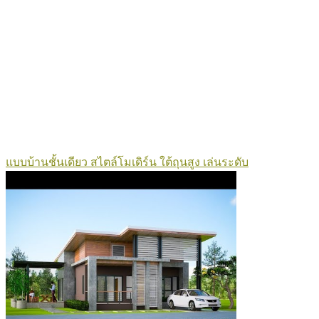
แบบบ้านชั้นเดียว สไตล์โมเดิร์น ใต้ถุนสูง เล่นระดับ