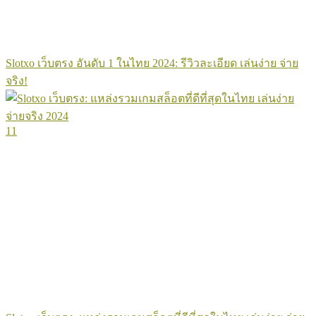
Slotxo เว็บตรง อันดับ 1 ในไทย 2024: รีวิวละเอียด เล่นง่าย จ่าย
จริง!
11