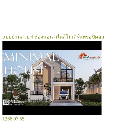
แบบบ้านสวย 4 ห้องนอน สไตล์โมเดิร์นทรอปิคอล
1266
07:55