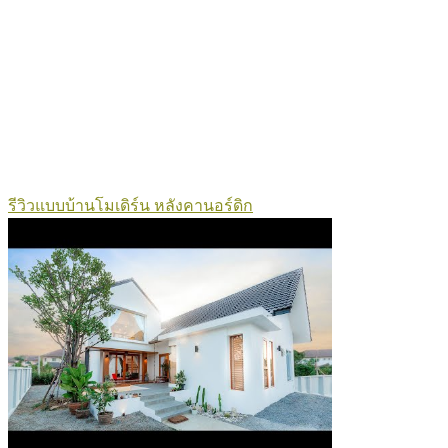
รีวิวแบบบ้านโมเดิร์น หลังคานอร์ดิก