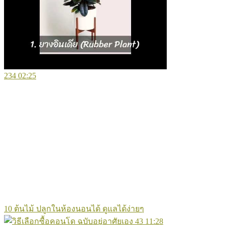
234
02:25
10 ต้นไม้ ปลูกในห้องนอนได้ ดูแลได้ง่ายๆ
43
11:28