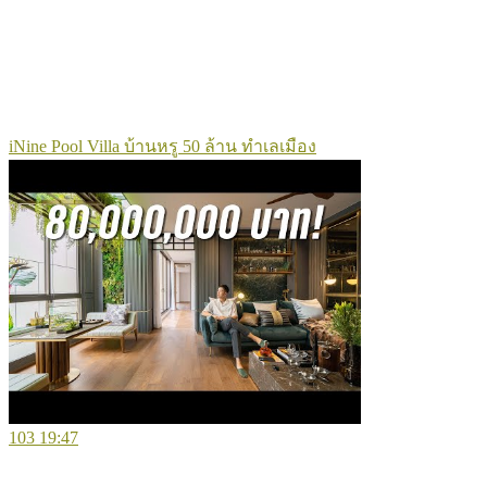
iNine Pool Villa บ้านหรู 50 ล้าน ทำเลเมือง
103
19:47