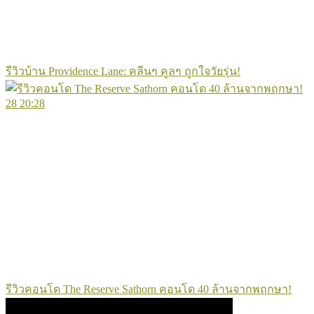
รีวิวบ้าน Providence Lane: คลีนๆ คูลๆ ถูกใจวัยรุ่น!
28
20:28
รีวิวคอนโด The Reserve Sathorn คอนโด 40 ล้านจากพฤกษา!