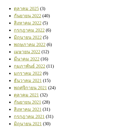
ตุลาคม 2025
(3)
กันยายน 2022
(40)
สิงหาคม 2022
(5)
กรกฎาคม 2022
(6)
มิถุนายน 2022
(5)
พฤษภาคม 2022
(6)
เมษายน 2022
(12)
มีนาคม 2022
(16)
กุมภาพันธ์ 2022
(11)
มกราคม 2022
(9)
ธันวาคม 2021
(15)
พฤศจิกายน 2021
(24)
ตุลาคม 2021
(32)
กันยายน 2021
(28)
สิงหาคม 2021
(31)
กรกฎาคม 2021
(31)
มิถุนายน 2021
(30)