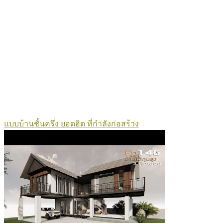
แบบบ้านชั้นครึ่ง ยอดฮิต ที่กำลังก่อสร้าง