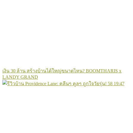
เงิน 30 ล้าน สร้างบ้านได้ใหญ่ขนาดไหน? BOOMTHARIS x
LANDY GRAND
58
19:47