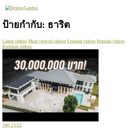
Skip
to
content
ป้ายกำกับ:
ธาริต
Latest videos
Most viewed videos
Longest videos
Popular videos
Random videos
290
23:52