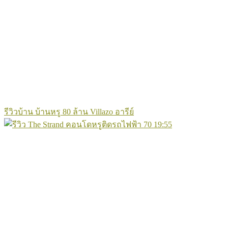
รีวิวบ้าน บ้านหรู 80 ล้าน Villazo อารีย์
70
19:55