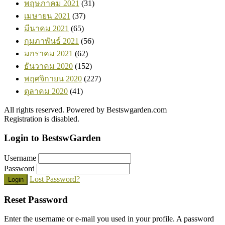
พฤษภาคม 2021
(31)
เมษายน 2021
(37)
มีนาคม 2021
(65)
กุมภาพันธ์ 2021
(56)
มกราคม 2021
(62)
ธันวาคม 2020
(152)
พฤศจิกายน 2020
(227)
ตุลาคม 2020
(41)
All rights reserved. Powered by Bestswgarden.com
Registration is disabled.
Login to BestswGarden
Username
Password
Lost Password?
Login
Reset Password
Enter the username or e-mail you used in your profile. A password