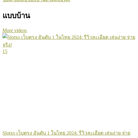
แบบบ้าน
More videos
15
Slotxo เว็บตรง อันดับ 1 ในไทย 2024: รีวิวละเอียด เล่นง่าย จ่าย