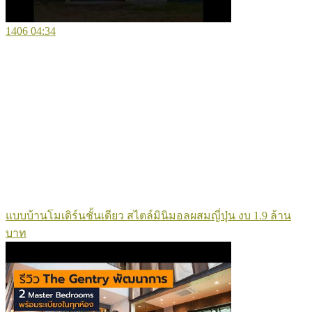
1406
04:34
แบบบ้านโมเดิร์นชั้นเดียว สไตล์มินิมอลผสมญี่ปุ่น งบ 1.9 ล้าน
บาท