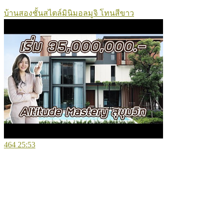
บ้านสองชั้นสไตล์มินิมอลมูจิ โทนสีขาว
464
25:53