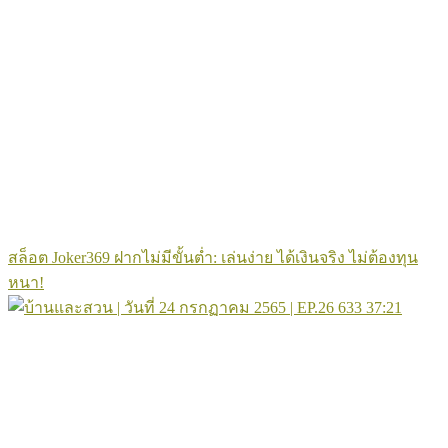
สล็อต Joker369 ฝากไม่มีขั้นต่ำ: เล่นง่าย ได้เงินจริง ไม่ต้องทุน
หนา!
633
37:21