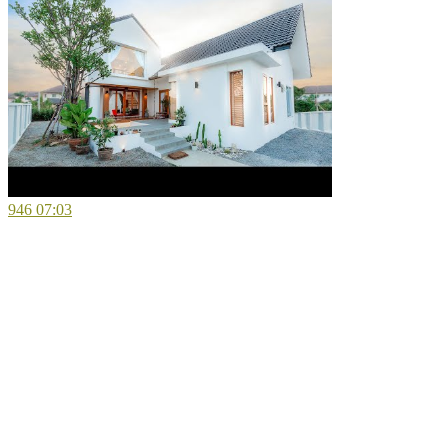
946
07:03