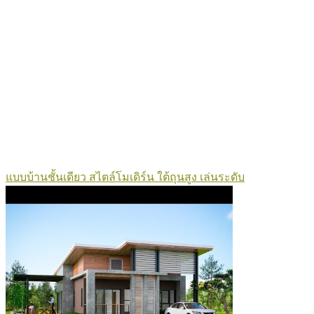
แบบบ้านชั้นเดียว สไตล์โมเดิร์น ใต้ถุนสูง เล่นระดับ