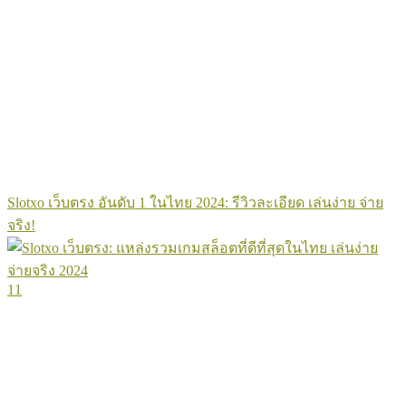
Slotxo เว็บตรง อันดับ 1 ในไทย 2024: รีวิวละเอียด เล่นง่าย จ่าย
จริง!
11