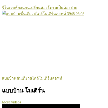
รีโนเวทห้องนอนเปลี่ยนห้องโทรมเป็นห้องสวย
3948
06:08
แบบบ้านชั้นเดียวสไตล์โมเดิร์นลอฟท์
แบบบ้าน โมเดิร์น
More videos