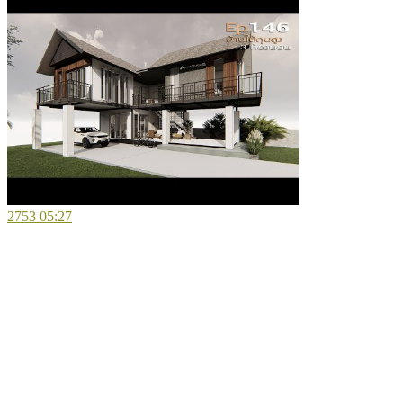
2753
05:27