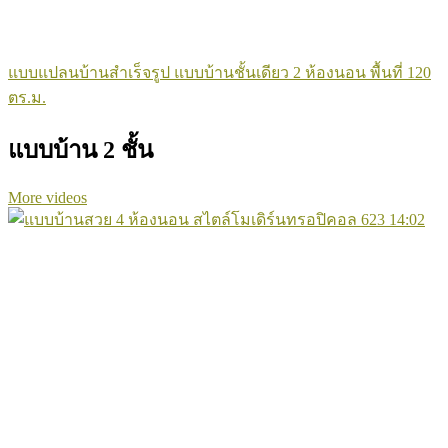
แบบแปลนบ้านสำเร็จรูป แบบบ้านชั้นเดียว 2 ห้องนอน พื้นที่ 120
ตร.ม.
แบบบ้าน 2 ชั้น
More videos
623
14:02