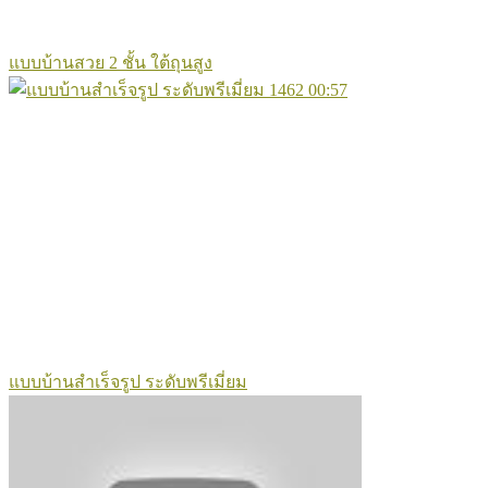
แบบบ้านสวย 2 ชั้น ใต้ถุนสูง
1462
00:57
แบบบ้านสำเร็จรูป ระดับพรีเมี่ยม