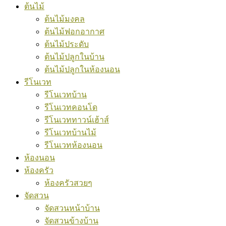
ต้นไม้
ต้นไม้มงคล
ต้นไม้ฟอกอากาศ
ต้นไม้ประดับ
ต้นไม้ปลูกในบ้าน
ต้นไม้ปลูกในห้องนอน
รีโนเวท
รีโนเวทบ้าน
รีโนเวทคอนโด
รีโนเวททาวน์เฮ้าส์
รีโนเวทบ้านไม้
รีโนเวทห้องนอน
ห้องนอน
ห้องครัว
ห้องครัวสวยๆ
จัดสวน
จัดสวนหน้าบ้าน
จัดสวนข้างบ้าน