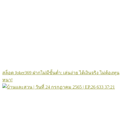
สล็อต Joker369 ฝากไม่มีขั้นต่ำ: เล่นง่าย ได้เงินจริง ไม่ต้องทุน
หนา!
633
37:21