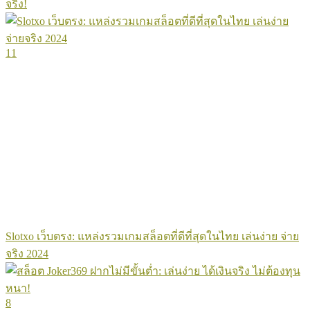
จริง!
11
Slotxo เว็บตรง: แหล่งรวมเกมสล็อตที่ดีที่สุดในไทย เล่นง่าย จ่าย
จริง 2024
8