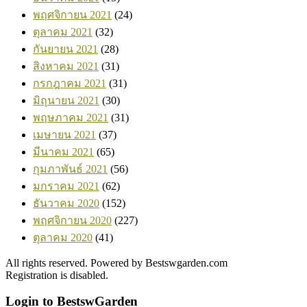
พฤศจิกายน 2021
(24)
ตุลาคม 2021
(32)
กันยายน 2021
(28)
สิงหาคม 2021
(31)
กรกฎาคม 2021
(31)
มิถุนายน 2021
(30)
พฤษภาคม 2021
(31)
เมษายน 2021
(37)
มีนาคม 2021
(65)
กุมภาพันธ์ 2021
(56)
มกราคม 2021
(62)
ธันวาคม 2020
(152)
พฤศจิกายน 2020
(227)
ตุลาคม 2020
(41)
All rights reserved. Powered by Bestswgarden.com
Registration is disabled.
Login to BestswGarden