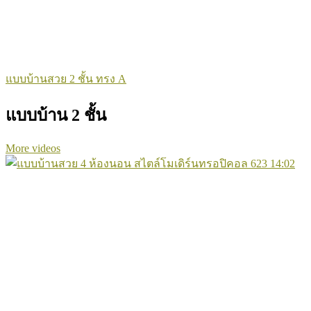
แบบบ้านสวย 2 ชั้น ทรง A
แบบบ้าน 2 ชั้น
More videos
623
14:02