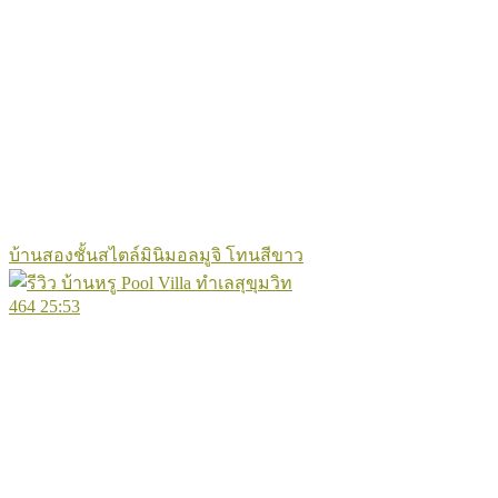
บ้านสองชั้นสไตล์มินิมอลมูจิ โทนสีขาว
464
25:53