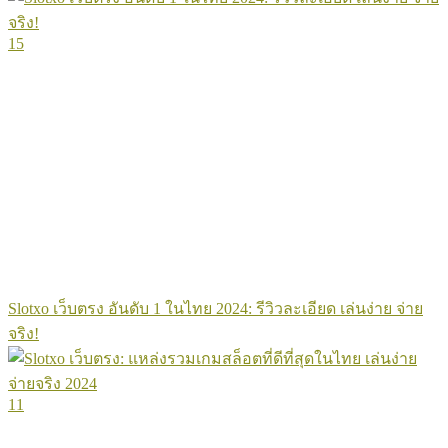
15
Slotxo เว็บตรง อันดับ 1 ในไทย 2024: รีวิวละเอียด เล่นง่าย จ่าย
จริง!
11