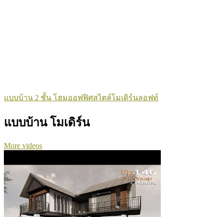
แบบบ้าน 2 ชั้น โฮมออฟฟิศสไตล์โมเดิร์นลอฟท์
แบบบ้าน โมเดิร์น
More videos