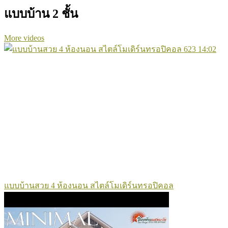
แบบบ้าน 2 ชั้น
More videos
623
14:02
แบบบ้านสวย 4 ห้องนอน สไตล์โมเดิร์นทรอปิคอล