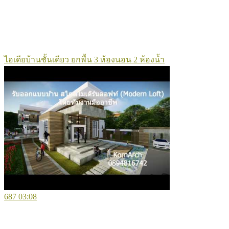
ไอเดียบ้านชั้นเดียว ยกพื้น 3 ห้องนอน 2 ห้องน้ำ
687
03:08