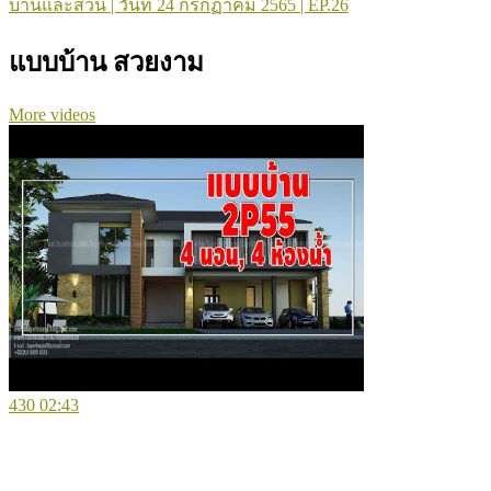
บ้านและสวน | วันที่ 24 กรกฏาคม 2565 | EP.26
แบบบ้าน สวยงาม
More videos
430
02:43