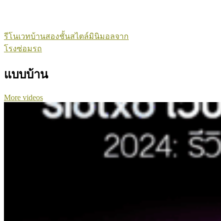
รีโนเวทบ้านสองชั้นสไตล์มินิมอลจาก
โรงซ่อมรถ
แบบบ้าน
More videos