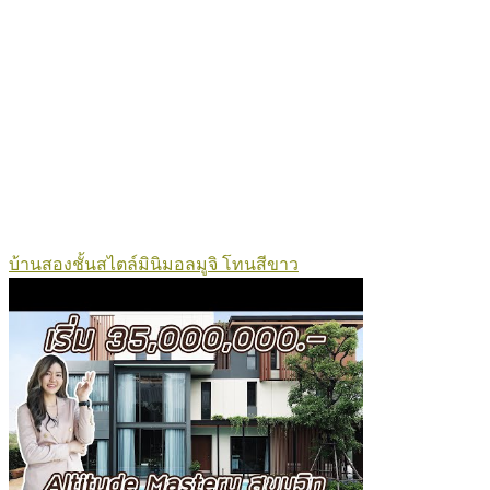
บ้านสองชั้นสไตล์มินิมอลมูจิ โทนสีขาว