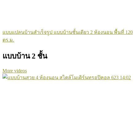
แบบแปลนบ้านสำเร็จรูป แบบบ้านชั้นเดียว 2 ห้องนอน พื้นที่ 120
ตร.ม.
แบบบ้าน 2 ชั้น
More videos
623
14:02