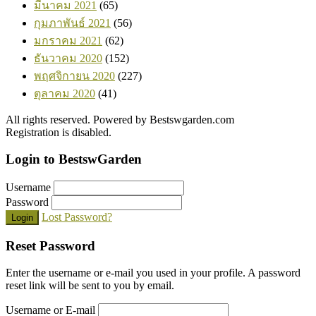
มีนาคม 2021
(65)
กุมภาพันธ์ 2021
(56)
มกราคม 2021
(62)
ธันวาคม 2020
(152)
พฤศจิกายน 2020
(227)
ตุลาคม 2020
(41)
All rights reserved. Powered by Bestswgarden.com
Registration is disabled.
Login to BestswGarden
Username
Password
Lost Password?
Login
Reset Password
Enter the username or e-mail you used in your profile. A password
reset link will be sent to you by email.
Username or E-mail