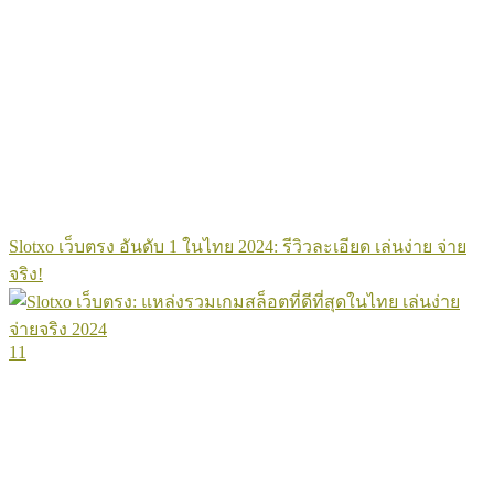
Slotxo เว็บตรง อันดับ 1 ในไทย 2024: รีวิวละเอียด เล่นง่าย จ่าย
จริง!
11