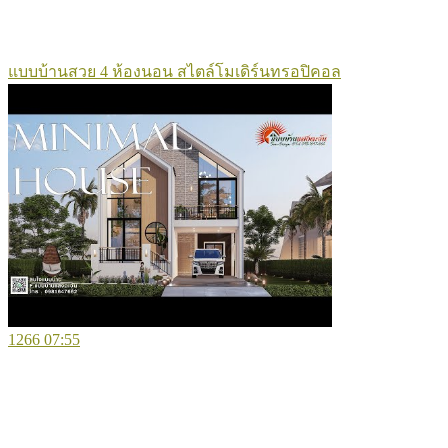
แบบบ้านสวย 4 ห้องนอน สไตล์โมเดิร์นทรอปิคอล
1266
07:55