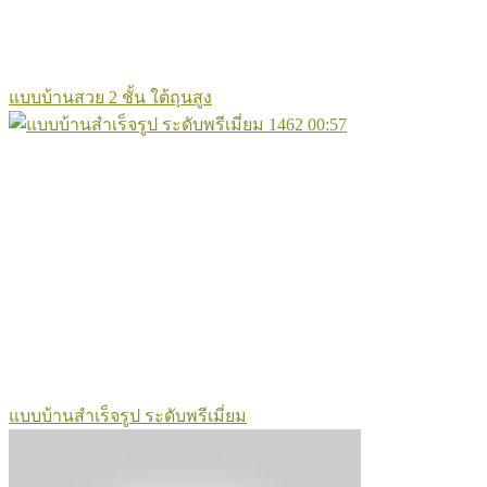
แบบบ้านสวย 2 ชั้น ใต้ถุนสูง
1462
00:57
แบบบ้านสำเร็จรูป ระดับพรีเมี่ยม