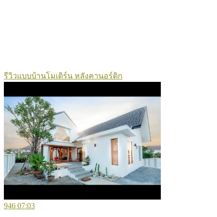
รีวิวแบบบ้านโมเดิร์น หลังคานอร์ดิก
946
07:03