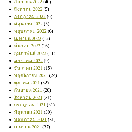
กันยายน 2022
(40)
สิงหาคม 2022
(5)
กรกฎาคม 2022
(6)
มิถุนายน 2022
(5)
พฤษภาคม 2022
(6)
เมษายน 2022
(12)
มีนาคม 2022
(16)
กุมภาพันธ์ 2022
(11)
มกราคม 2022
(9)
ธันวาคม 2021
(15)
พฤศจิกายน 2021
(24)
ตุลาคม 2021
(32)
กันยายน 2021
(28)
สิงหาคม 2021
(31)
กรกฎาคม 2021
(31)
มิถุนายน 2021
(30)
พฤษภาคม 2021
(31)
เมษายน 2021
(37)