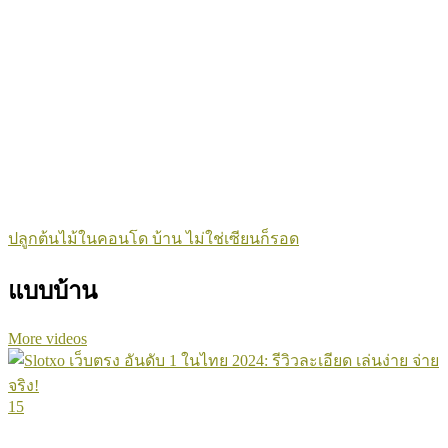
ปลูกต้นไม้ในคอนโด บ้าน ไม่ใช่เซียนก็รอด
แบบบ้าน
More videos
15