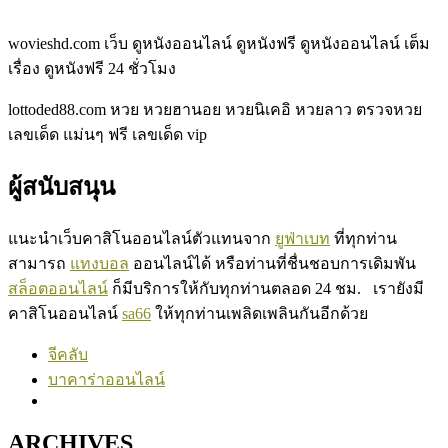
wovieshd.com
เว็บ ดูหนังออนไลน์ ดูหนังฟรี ดูหนังออนไลน์ เต็ม
เรื่อง ดูหนังฟรี
24
ชั่วโมง
lottoded88.com
หวย หวยฮานอย หวยนิเคอิ หวยลาว ตรวจหวย
เลขเด็ด แม่นๆ ฟรี เลขเด็ด vip
ผู้สนับสนุน
แนะนำเว็บคาสิโนออนไลน์ตัวแทนจาก
ยูฟ่าเบท
ที่ทุกท่าน
สามารถ
แทงบอล
ออนไลน์ได้ หรือท่านที่ชื่นชอบการเดิมพัน
สล็อตออนไลน์
ก็มีบริการให้กับทุกท่านตลอด 24 ชม. เรายังมี
คาสิโนออนไลน์
sa66
ให้ทุกท่านเพลิดเพลินกันอีกด้วย
จีคลับ
บาคาร่าออนไลน์
ARCHIVES