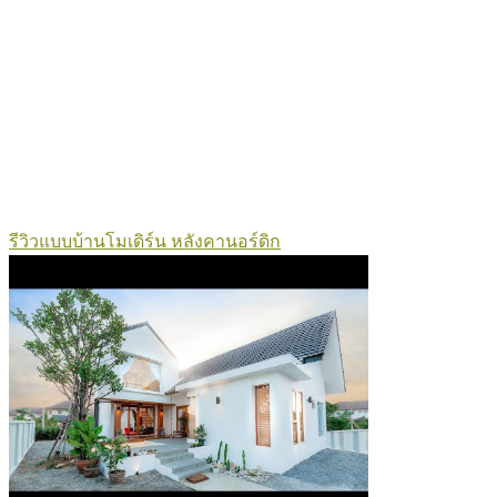
รีวิวแบบบ้านโมเดิร์น หลังคานอร์ดิก