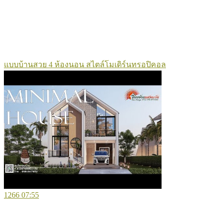
แบบบ้านสวย 4 ห้องนอน สไตล์โมเดิร์นทรอปิคอล
1266
07:55