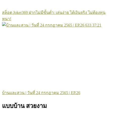
สล็อต Joker369 ฝากไม่มีขั้นต่ำ: เล่นง่าย ได้เงินจริง ไม่ต้องทุน
หนา!
633
37:21
บ้านและสวน | วันที่ 24 กรกฏาคม 2565 | EP.26
แบบบ้าน สวยงาม