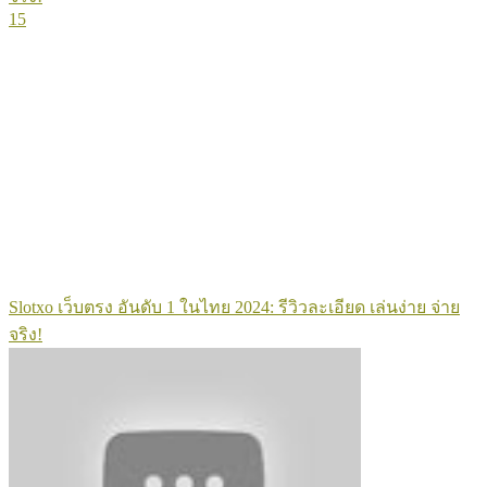
15
Slotxo เว็บตรง อันดับ 1 ในไทย 2024: รีวิวละเอียด เล่นง่าย จ่าย
จริง!