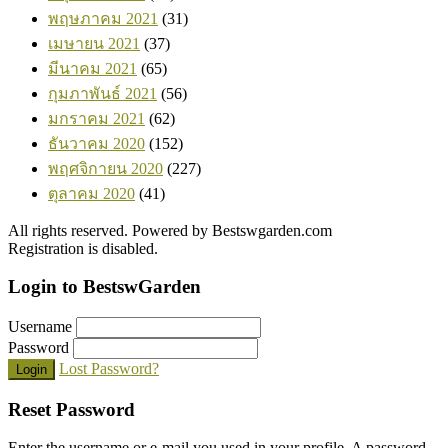
พฤษภาคม 2021
(31)
เมษายน 2021
(37)
มีนาคม 2021
(65)
กุมภาพันธ์ 2021
(56)
มกราคม 2021
(62)
ธันวาคม 2020
(152)
พฤศจิกายน 2020
(227)
ตุลาคม 2020
(41)
All rights reserved. Powered by Bestswgarden.com
Registration is disabled.
Login to BestswGarden
Username
Password
Lost Password?
Login
Reset Password
Enter the username or e-mail you used in your profile. A password