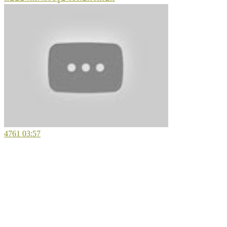
4761
03:57